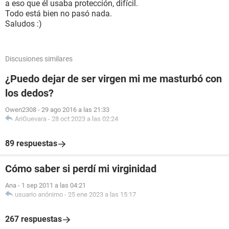
a eso que él usaba protección, difícil.
Todo está bien no pasó nada.
Saludos :)
Discusiones similares
¿Puedo dejar de ser virgen mi me masturbó con
los dedos?
Owen2308
-
29 ago 2016 a las 21:33
AriGuevara
-
28 oct 2023 a las 02:24
89 respuestas
Cómo saber si perdí mi virginidad
Ana
-
1 sep 2011 a las 04:21
usuario anónimo
-
25 ene 2023 a las 15:17
267 respuestas