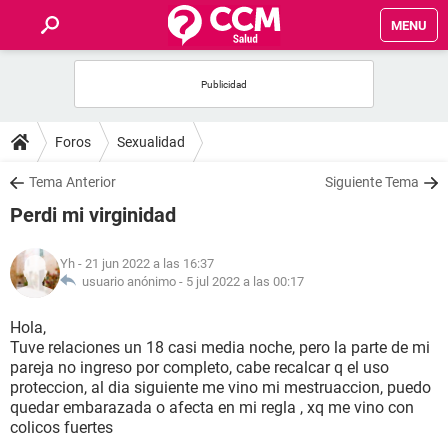
MENU
INICIO
FOROS
Foros
Sexualidad
SALUD
Tema Anterior
Siguiente Tema
Perdi mi virginidad
FAMILIA
Yh
- 21 jun 2022 a las 16:37
NUTRICIÓN
usuario anónimo -
5 jul 2022 a las 00:17
Hola,
BIENESTAR
Tuve relaciones un 18 casi media noche, pero la parte de mi
pareja no ingreso por completo, cabe recalcar q el uso
SEXUALIDAD
proteccion, al dia siguiente me vino mi mestruaccion, puedo
quedar embarazada o afecta en mi regla , xq me vino con
colicos fuertes
GLOSARIO