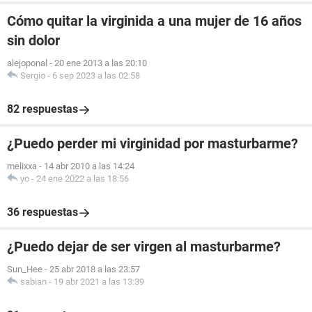
Cómo quitar la virginida a una mujer de 16 años
sin dolor
alejoponal
-
20 ene 2013 a las 20:10
Sergio
-
6 sep 2023 a las 02:58
82 respuestas
¿Puedo perder mi virginidad por masturbarme?
melixxa
-
14 abr 2010 a las 14:24
yo
-
24 ene 2022 a las 18:56
36 respuestas
¿Puedo dejar de ser virgen al masturbarme?
Sun_Hee
-
25 abr 2018 a las 23:57
sabian
-
19 abr 2021 a las 13:39