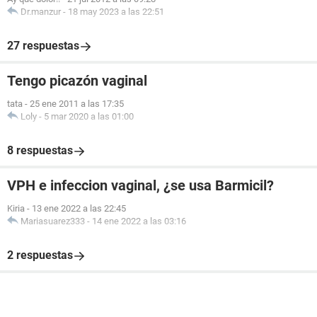
Dr.manzur
-
18 may 2023 a las 22:51
27 respuestas
Tengo picazón vaginal
tata
-
25 ene 2011 a las 17:35
Loly
-
5 mar 2020 a las 01:00
8 respuestas
VPH e infeccion vaginal, ¿se usa Barmicil?
Kiria
-
13 ene 2022 a las 22:45
Mariasuarez333
-
14 ene 2022 a las 03:16
2 respuestas