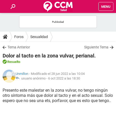
MENU
INICIO
FOROS
Foros
Sexualidad
SALUD
Tema Anterior
Siguiente Tema
Dolor al tacto en la zona vulvar, perianal.
FAMILIA
Resuelto
NUTRICIÓN
Unmillon
- Modificado el 28 jun 2022 a las 10:04
usuario anónimo -
6 oct 2022 a las 18:30
BIENESTAR
Presento este malestar en la zona vulvar, no tengo ningún
otro síntoma más que dolor al tacto y en el acto sexual. Solo
SEXUALIDAD
espero que no sea una ets, porfavor, que es esto que tengo..
GLOSARIO