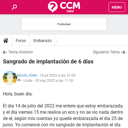
MENU
INICIO
FOROS
Foros
Embarazo
SALUD
Tema Anterior
Siguiente Tema
Sangrado de implantación de 6 días
FAMILIA
bbsita_9346
- 18 jul 2022 a las 21:05
NUTRICIÓN
Linda -
30 sep 2022 a las 11:26
Hola, buen día.
BIENESTAR
El día 14 de julio del 2022 me entere que estoy embarazada,
SEXUALIDAD
y el día viernes 15 me realice un eco y no se vio nada dentro
de el, según mis cuentas yo quede embarazada el día 25 de
GLOSARIO
junio. Yo comencé con mi sangrado de implantación el día