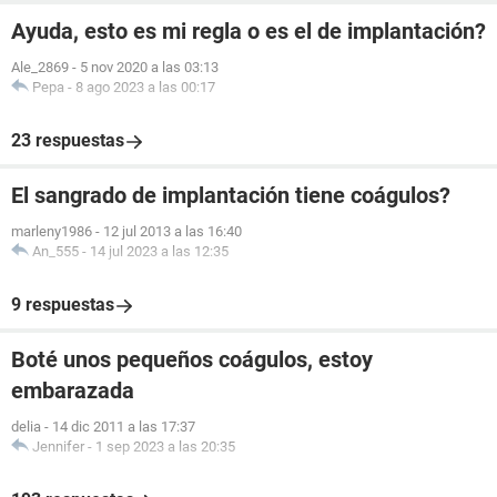
Ayuda, esto es mi regla o es el de implantación?
Ale_2869
-
5 nov 2020 a las 03:13
Pepa
-
8 ago 2023 a las 00:17
23 respuestas
El sangrado de implantación tiene coágulos?
marleny1986
-
12 jul 2013 a las 16:40
An_555
-
14 jul 2023 a las 12:35
9 respuestas
Boté unos pequeños coágulos, estoy
embarazada
delia
-
14 dic 2011 a las 17:37
Jennifer
-
1 sep 2023 a las 20:35