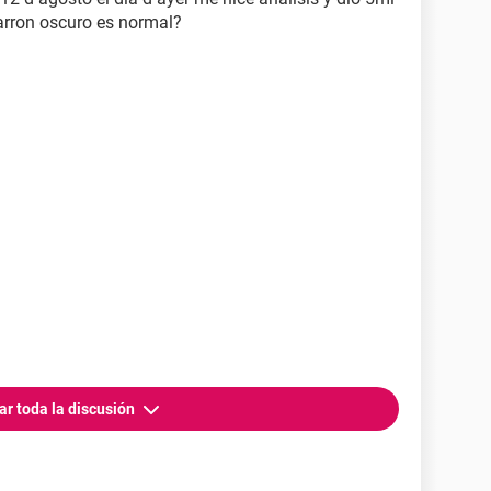
arron oscuro es normal?
ar toda la discusión