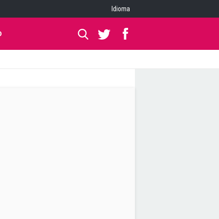
Idioma
O