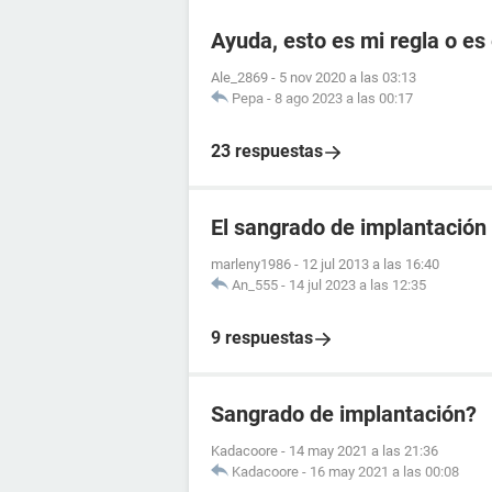
Ayuda, esto es mi regla o es
Ale_2869
-
5 nov 2020 a las 03:13
Pepa
-
8 ago 2023 a las 00:17
23 respuestas
El sangrado de implantación
marleny1986
-
12 jul 2013 a las 16:40
An_555
-
14 jul 2023 a las 12:35
9 respuestas
Sangrado de implantación?
Kadacoore
-
14 may 2021 a las 21:36
Kadacoore
-
16 may 2021 a las 00:08