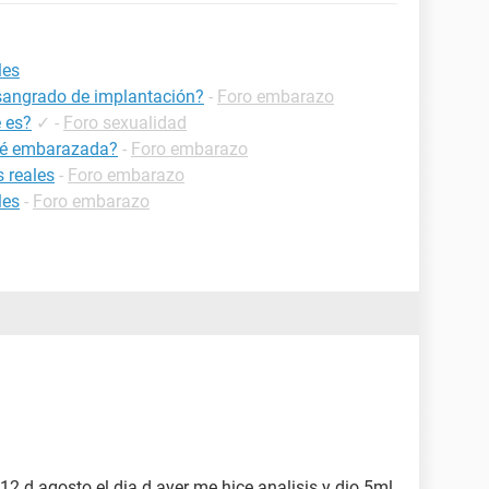
les
 sangrado de implantación?
-
Foro embarazo
 es?
✓
-
Foro sexualidad
ré embarazada?
-
Foro embarazo
 reales
-
Foro embarazo
les
-
Foro embarazo
 12 d agosto el dia d ayer me hice analisis y dio 5ml