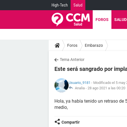
High-Tech
Salud
FOROS
SALUD
Foros
Embarazo
Tema Anterior
Este será sangrado por impl
Usuario_9181
- Modificado el 5 may 
Analia -
28 ago 2021 a las 00:20
Hola, ya había tenido un retraso de 5
medio,
Compartir