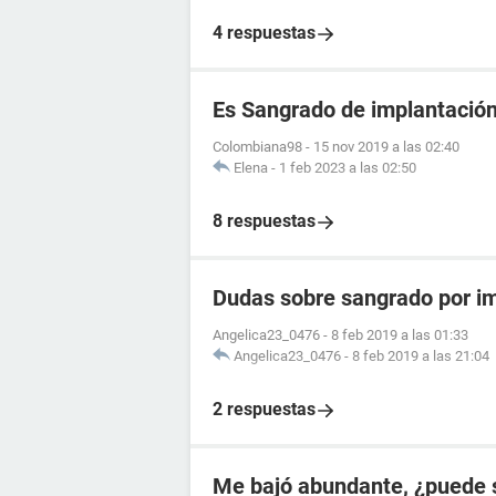
4 respuestas
Es Sangrado de implantació
Colombiana98
-
15 nov 2019 a las 02:40
Elena
-
1 feb 2023 a las 02:50
8 respuestas
Dudas sobre sangrado por i
Angelica23_0476
-
8 feb 2019 a las 01:33
Angelica23_0476
-
8 feb 2019 a las 21:04
2 respuestas
Me bajó abundante, ¿puede 