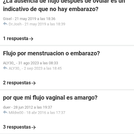
¿La ausencia de flujo después de ovular es un
indicativo de que no hay embarazo?
Gisel
-
21 may 2019 a las 18:36
Dr.Josh
-
21 may 2019 a las 18:39
1 respuesta
Flujo por menstruacion o embarazo?
ALY30_
-
31 ago 2023 a las 08:33
ALY30_
-
2 sep 2023 a las 18:45
2 respuestas
por que mi flujo vaginal es amargo?
duer
-
28 jun 2012 a las 19:37
Mildre00
-
18 abr 2016 a las 17:37
3 respuestas