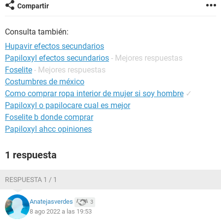
Compartir
Consulta también:
Hupavir efectos secundarios
Papiloxyl efectos secundarios
- Mejores respuestas
Foselite
- Mejores respuestas
Costumbres de méxico
Como comprar ropa interior de mujer si soy hombre
✓
Papiloxyl o papilocare cual es mejor
Foselite b donde comprar
Papiloxyl ahcc opiniones
1 respuesta
RESPUESTA 1 / 1
Anatejasverdes
3
8 ago 2022 a las 19:53