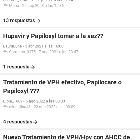
Maria
-
22 sep 2023 a las 15:36
13 respuestas
Hupavir y Papiloxyl tomar a la vez??
LauraLune
-
3 abr 2021 a las 16:00
Carmenn_3175
-
7 sep 2021 a las 23:47
1 respuesta
Tratamiento de VPH efectivo, Papilocare o
Papiloxyl ???
Bibia_1669
-
6 ago 2022 a las 00:33
alicantina41
-
23 sep 2022 a las 00:09
4 respuestas
Nuevo Tratamiento de VPH/Hpv con AHCC de