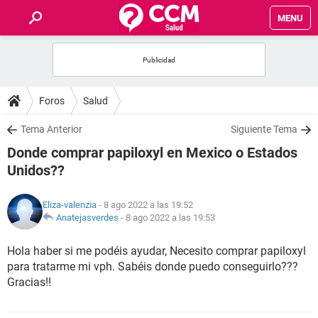
MENU
INICIO
FOROS
Foros
Salud
SALUD
Tema Anterior
Siguiente Tema
Donde comprar papiloxyl en Mexico o Estados
FAMILIA
Unidos??
NUTRICIÓN
Eliza-valenzia
- 8 ago 2022 a las 19:52
Anatejasverdes
-
8 ago 2022 a las 19:53
BIENESTAR
Hola haber si me podéis ayudar, Necesito comprar papiloxyl
para tratarme mi vph. Sabéis donde puedo conseguirlo???
SEXUALIDAD
Gracias!!
GLOSARIO