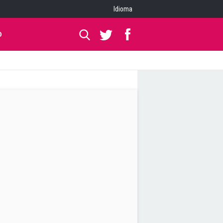
Idioma
O