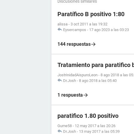
Discusiones similares
Paratífico B positivo 1:80
alissa
-
3 oct 2011 a las 19:32
Eysercampos
-
17 ago 2023 a las 03:23
144 respuestas
Tratamiento para paratifico 
JostrinidadAispuroLeon
-
8 ago 2018 a las 05
Dr.Josh
-
8 ago 2018 a las 05:40
1 respuesta
paratifico 1.80 positivo
Gume58
-
12 may 2017 a las 20:26
Dr.Josh
-
13 may 2017 a las 05:39