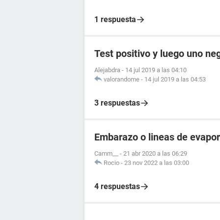
1 respuesta
Test positivo y luego uno ne
Alejabdra
-
14 jul 2019 a las 04:10
valorandome
-
14 jul 2019 a las 04:53
3 respuestas
Embarazo o lineas de evapo
Camm__
-
21 abr 2020 a las 06:29
Rocio
-
23 nov 2022 a las 03:00
4 respuestas