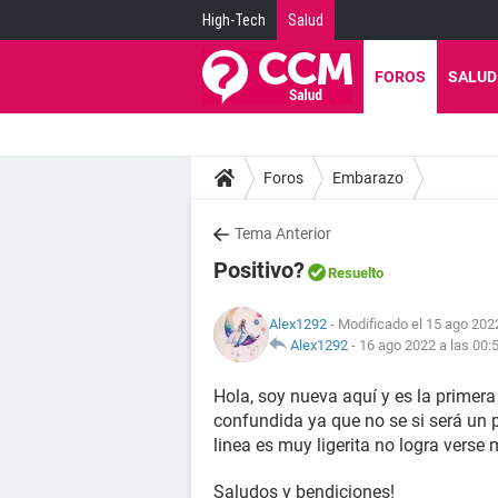
High-Tech
Salud
FOROS
SALUD
Foros
Embarazo
Tema Anterior
Positivo?
Resuelto
Alex1292
- Modificado el 15 ago 2022
Alex1292
-
16 ago 2022 a las 00:
Hola, soy nueva aquí y es la primer
confundida ya que no se si será un 
linea es muy ligerita no logra verse
Saludos y bendiciones!