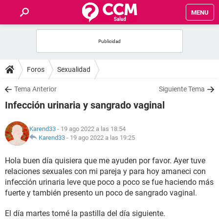
MENU
INICIO
FOROS
Foros
Sexualidad
SALUD
Tema Anterior
Siguiente Tema
Infección urinaria y sangrado vaginal
FAMILIA
Karend33
- 19 ago 2022 a las 18:54
NUTRICIÓN
Karend33
-
19 ago 2022 a las 19:25
Hola buen día quisiera que me ayuden por favor. Ayer tuve
BIENESTAR
relaciones sexuales con mi pareja y para hoy amaneci con
infección urinaria leve que poco a poco se fue haciendo más
SEXUALIDAD
fuerte y también presento un poco de sangrado vaginal.
GLOSARIO
El día martes tomé la pastilla del día siguiente.