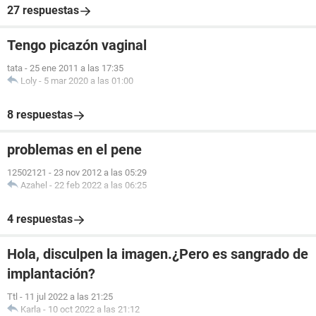
27 respuestas
Tengo picazón vaginal
tata
-
25 ene 2011 a las 17:35
Loly
-
5 mar 2020 a las 01:00
8 respuestas
problemas en el pene
12502121
-
23 nov 2012 a las 05:29
Azahel
-
22 feb 2022 a las 06:25
4 respuestas
Hola, disculpen la imagen.¿Pero es sangrado de
implantación?
Ttl
-
11 jul 2022 a las 21:25
Karla
-
10 oct 2022 a las 21:12