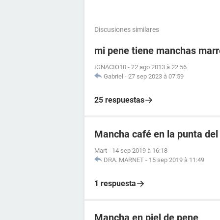
Discusiones similares
mi pene tiene manchas mar
IGNACIO10
-
22 ago 2013 à 22:56
Gabriel
-
27 sep 2023 à 07:59
25 respuestas
Mancha café en la punta del
Mart
-
14 sep 2019 à 16:18
DRA. MARNET
-
15 sep 2019 à 11:49
1 respuesta
Mancha en piel de pene