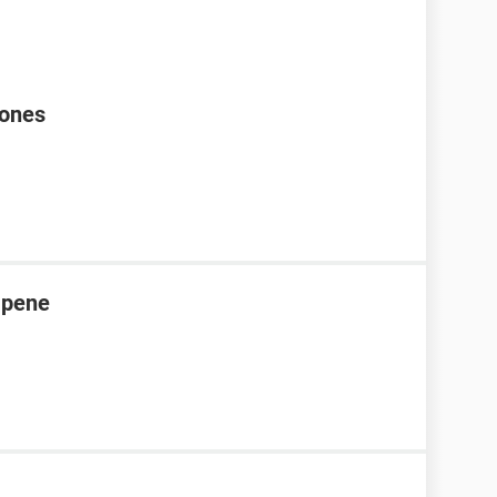
rones
 pene