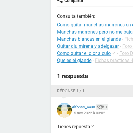
Compartir
Consulta también:
Como quitar manchas marrones en e
Manchas marrones pero no me baja 
Manchas blancas en el glande
-
Fich
Quitar diu mirena y adelgazar
-
Foro
Como quitar el olor a culo
✓
-
Foro 
Que es el glande
-
Fichas prácticas -
1 respuesta
RÉPONSE 1 / 1
Alfonso_4498
1
15 nov 2022 à 03:02
Tienes repuesta ?