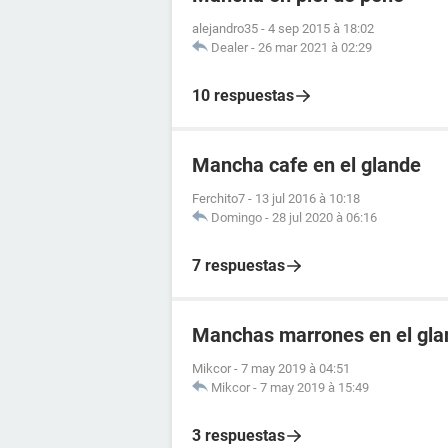
alejandro35
-
4 sep 2015 à 18:02
Dealer
-
26 mar 2021 à 02:29
10 respuestas
Mancha cafe en el glande
Ferchito7
-
13 jul 2016 à 10:18
Domingo
-
28 jul 2020 à 06:16
7 respuestas
Manchas marrones en el gla
Mikcor
-
7 may 2019 à 04:51
Mikcor
-
7 may 2019 à 15:49
3 respuestas