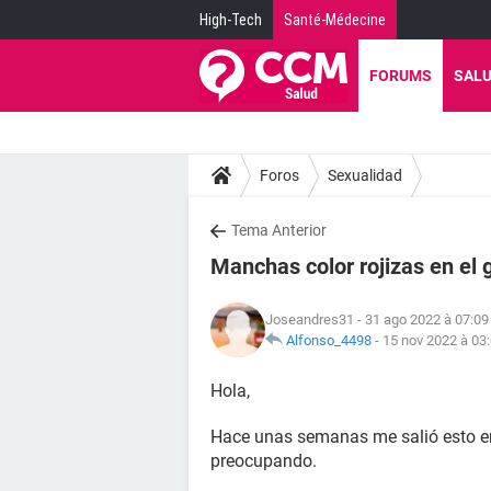
High-Tech
Santé-Médecine
FORUMS
SAL
Foros
Sexualidad
Tema Anterior
Manchas color rojizas en el 
Joseandres31
- 31 ago 2022 à 07:09
Alfonso_4498
-
15 nov 2022 à 03
Hola,
Hace unas semanas me salió esto en 
preocupando.