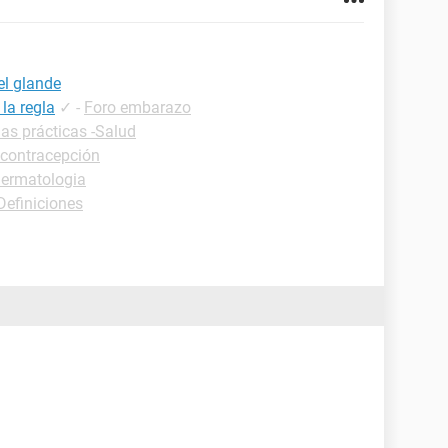
l glande
la regla
✓
-
Foro embarazo
as prácticas -Salud
 contracepción
Dermatologia
Definiciones