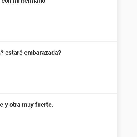
e con mi hermano
n? estaré embarazada?
e y otra muy fuerte.