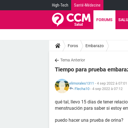
High-Tech
Santé-Médecine
FORUMS
SAL
Foros
Embarazo
Tema Anterior
Tiempo para prueba embara
elimorales1311
- 4 sep 2022 à 07:01
Flecha10
-
4 sep 2022 à 07:12
qué tal, llevo 15 días de tener relac
menstruación para saber si estoy e
puedo hacer una prueba de orina?