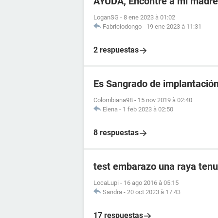
AYUDA, Encontré a mi madr
LoganSG
-
8 ene 2023 à 01:02
Fabriciodongo
-
19 ene 2023 à 11:31
2 respuestas
Es Sangrado de implantació
Colombiana98
-
15 nov 2019 à 02:40
Elena
-
1 feb 2023 à 02:50
8 respuestas
test embarazo una raya tenu
LocaLupi
-
16 ago 2016 à 05:15
Sandra
-
20 oct 2023 à 17:43
17 respuestas