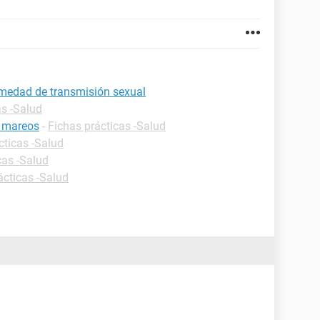
medad de transmisión sexual
as -Salud
e mareos
-
Fichas prácticas -Salud
cticas -Salud
cas -Salud
ácticas -Salud