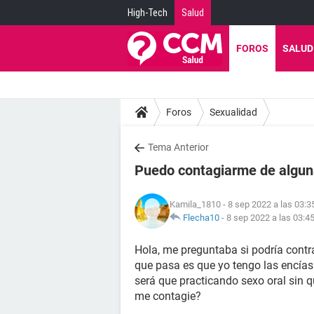
High-Tech
Salud
FOROS
SALUD
Foros
Sexualidad
Tema Anterior
Puedo contagiarme de algun
Kamila_1810
- 8 sep 2022 a las 03:3
Flecha10
-
8 sep 2022 a las 03:4
Hola, me preguntaba si podría contr
que pasa es que yo tengo las encías 
será que practicando sexo oral sin
me contagie?