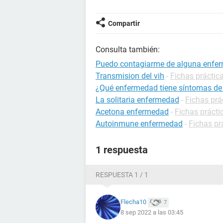
Compartir
Consulta también:
Puedo contagiarme de alguna enfer
Transmision del vih
-
Fichas práctic
¿Qué enfermedad tiene síntomas d
La solitaria enfermedad
-
Fichas prá
Acetona enfermedad
-
Fichas prácti
Autoinmune enfermedad
-
Fichas pr
1 respuesta
RESPUESTA 1 / 1
Flecha10
7
8 sep 2022 a las 03:45