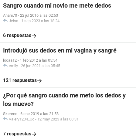
Sangro cuando mi novio me mete dedos
Anahi70
-
22 jul 2016 a las 02:53
Jeisa
-
1 sep 2023 a las 18:24
6 respuestas
Introdujó sus dedos en mi vagina y sangré
locaa12
-
1 feb 2012 a las 05:54
emily
-
26 jun 2021 a las 05:45
121 respuestas
¿Por qué sangro cuando me meto los dedos y
los muevo?
Skereee
-
6 ene 2019 a las 21:58
Valery1234_Uo
-
12 may 2023 a las 00:31
7 respuestas