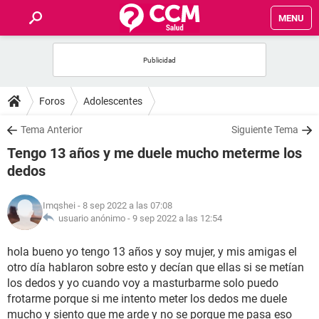
MENU
INICIO
FOROS
Foros
Adolescentes
SALUD
Tema Anterior
Siguiente Tema
Tengo 13 años y me duele mucho meterme los
FAMILIA
dedos
NUTRICIÓN
Imqshei
- 8 sep 2022 a las 07:08
usuario anónimo -
9 sep 2022 a las 12:54
BIENESTAR
hola bueno yo tengo 13 años y soy mujer, y mis amigas el
otro día hablaron sobre esto y decían que ellas si se metían
SEXUALIDAD
los dedos y yo cuando voy a masturbarme solo puedo
frotarme porque si me intento meter los dedos me duele
GLOSARIO
mucho y siento que me arde y no se porque me pasa eso