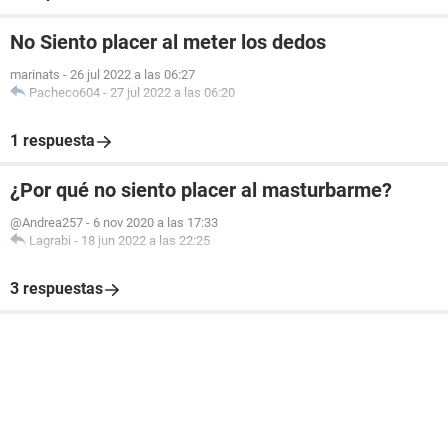
No Siento placer al meter los dedos
marinats
-
26 jul 2022 a las 06:27
Pacheco604
-
27 jul 2022 a las 06:20
1 respuesta
¿Por qué no siento placer al masturbarme?
@Andrea257
-
6 nov 2020 a las 17:33
Lagrabi
-
18 jun 2022 a las 22:25
3 respuestas