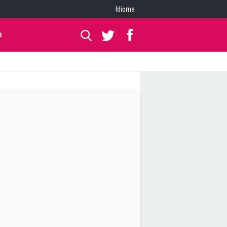
Idioma
O