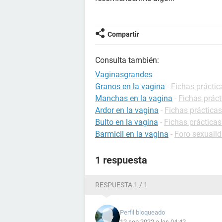
Compartir
Consulta también:
Vaginasgrandes
Granos en la vagina
-
Fichas práctic
Manchas en la vagina
-
Fichas práct
Ardor en la vagina
-
Fichas prácticas
Bulto en la vagina
-
Fichas prácticas
Barmicil en la vagina
-
Foro sexuali
1 respuesta
RESPUESTA 1 / 1
Perfil bloqueado
12 sep 2022 a las 04:42