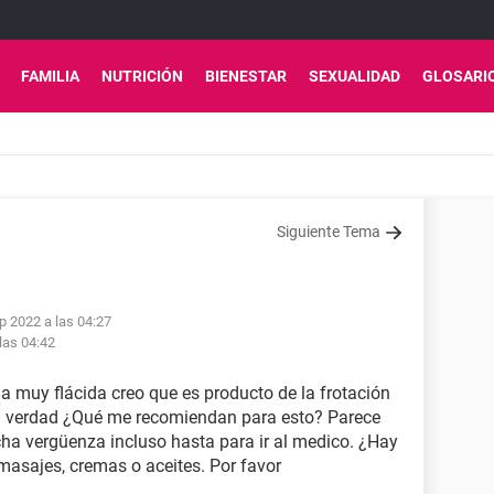
FAMILIA
NUTRICIÓN
BIENESTAR
SEXUALIDAD
GLOSARI
Siguiente Tema
p 2022 a las 04:27
las 04:42
a muy flácida creo que es producto de la frotación
a verdad ¿Qué me recomiendan para esto? Parece
a vergüenza incluso hasta para ir al medico. ¿Hay
asajes, cremas o aceites. Por favor