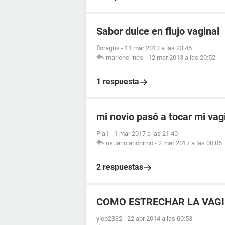
Sabor dulce en flujo vaginal
floragus
-
11 mar 2013 a las 23:45
marlene-ines
-
12 mar 2013 a las 20:52
1 respuesta
mi novio pasó a tocar mi vag
Pia1
-
1 mar 2017 a las 21:40
usuario anónimo
-
2 mar 2017 a las 00:06
2 respuestas
COMO ESTRECHAR LA VAGI
yiop2332
-
22 abr 2014 a las 00:53