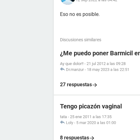
Eso no es posible.
Discusiones similares
¿Me puedo poner Barmicil en
Ay que dolor!!
-
21 jul 2012 a las 09:28
Dr.manzur
-
18 may 2023 a las 22:51
27 respuestas
Tengo picazón vaginal
tata
-
25 ene 2011 a las 17:35
Loly
-
5 mar 2020 a las 01:00
8 respuestas