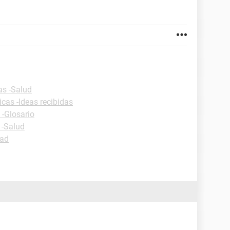
as -Salud
icas -Ideas recibidas
 -Glosario
 -Salud
dad