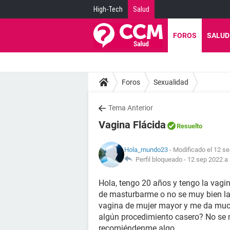
High-Tech
Salud
FOROS
SALUD
Foros
Sexualidad
Tema Anterior
Vagina Flácida
Resuelto
Hola_mundo23
- Modificado el 12 se
Perfil bloqueado -
12 sep 2022 a 
Hola, tengo 20 años y tengo la vagin
de masturbarme o no se muy bien l
vagina de mujer mayor y me da much
algún procedimiento casero? No se m
recomiéndenme algo...