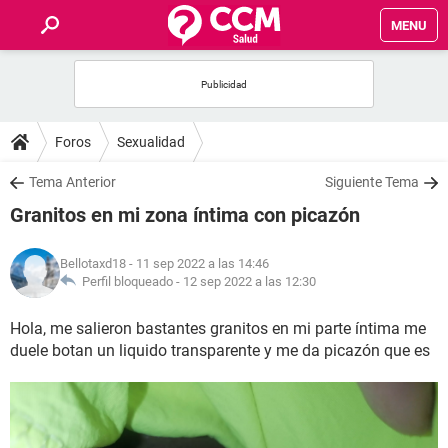
MENU
INICIO
FOROS
Foros
Sexualidad
SALUD
Tema Anterior
Siguiente Tema
Granitos en mi zona íntima con picazón
FAMILIA
Bellotaxd18
- 11 sep 2022 a las 14:46
NUTRICIÓN
Perfil bloqueado -
12 sep 2022 a las 12:30
Hola, me salieron bastantes granitos en mi parte íntima me
BIENESTAR
duele botan un liquido transparente y me da picazón que es
SEXUALIDAD
GLOSARIO