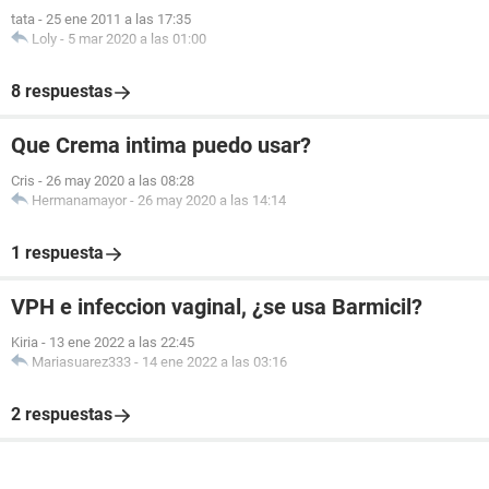
tata
-
25 ene 2011 a las 17:35
Loly
-
5 mar 2020 a las 01:00
8 respuestas
Que Crema intima puedo usar?
Cris
-
26 may 2020 a las 08:28
Hermanamayor
-
26 may 2020 a las 14:14
1 respuesta
VPH e infeccion vaginal, ¿se usa Barmicil?
Kiria
-
13 ene 2022 a las 22:45
Mariasuarez333
-
14 ene 2022 a las 03:16
2 respuestas