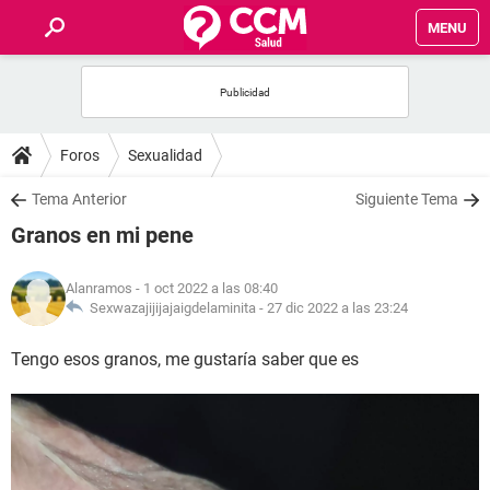
MENU
INICIO
FOROS
Foros
Sexualidad
SALUD
Tema Anterior
Siguiente Tema
Granos en mi pene
FAMILIA
Alanramos
- 1 oct 2022 a las 08:40
NUTRICIÓN
Sexwazajijijajaigdelaminita -
27 dic 2022 a las 23:24
Tengo esos granos, me gustaría saber que es
BIENESTAR
SEXUALIDAD
GLOSARIO