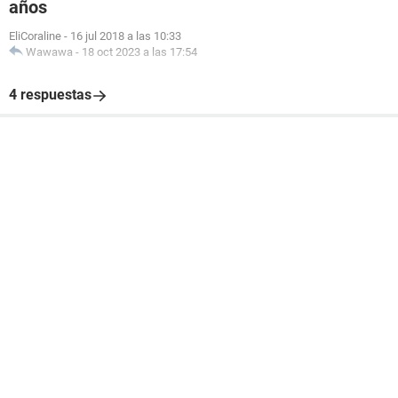
años
EliCoraline
-
16 jul 2018 a las 10:33
Wawawa
-
18 oct 2023 a las 17:54
4 respuestas