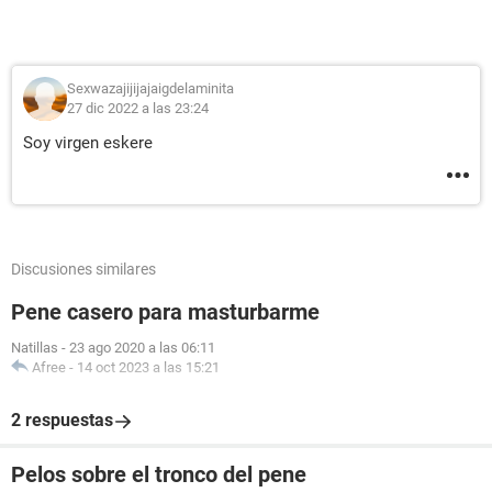
Sexwazajijijajaigdelaminita
27 dic 2022 a las 23:24
Soy virgen eskere
Discusiones similares
Pene casero para masturbarme
Natillas
-
23 ago 2020 a las 06:11
Afree
-
14 oct 2023 a las 15:21
2 respuestas
Pelos sobre el tronco del pene