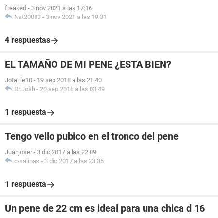
freaked
-
3 nov 2021 a las 17:16
Nat20083
-
3 nov 2021 a las 19:31
4 respuestas
EL TAMAÑO DE MI PENE ¿ESTA BIEN?
JotaEle10
-
19 sep 2018 a las 21:40
Dr.Josh
-
20 sep 2018 a las 03:49
1 respuesta
Tengo vello pubico en el tronco del pene
Juanjoser
-
3 dic 2017 a las 22:09
c-salinas
-
3 dic 2017 a las 23:35
1 respuesta
Un pene de 22 cm es ideal para una chica d 16