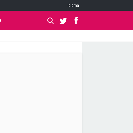
Idioma
O