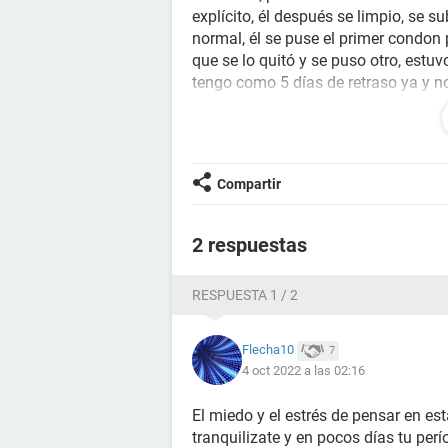
explícito, él después se limpio, se s
normal, él se puse el primer condon 
que se lo quitó y se puso otro, estu
tengo como 5 días de retraso ya y no
embarazo, cabe mencionar que com
jugueteando metió los dedos pero es
manchas en mi ropa interior, así qu
quizás sacó algo de período que qu
Compartir
sangrado de implantación o algo así 
si hay alguna posibilidad
2 respuestas
Actualmente no busco un embaraz
RESPUESTA 1 / 2
Flecha10
7
4 oct 2022 a las 02:16
El miedo y el estrés de pensar en e
tranquilizate y en pocos días tu per