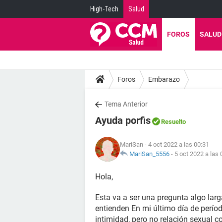
High-Tech
Salud
FOROS
SALUD
Foros
Embarazo
Tema Anterior
Ayuda porfis
Resuelto
MariSan
- 4 oct 2022 a las 00:31
MariSan_5556
-
5 oct 2022 a las 
Hola,
Esta va a ser una pregunta algo larg
entienden En mi último día de períod
intimidad, pero no relación sexual c