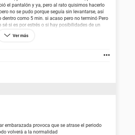
ubió el pantalón y ya, pero al rato quisimos hacerlo
pero no se pudo porque seguía sin levantarse, así
vo dentro como 5 min. si acaso pero no terminó Pero
 sé si es por estrés o si hay posibilidades de un
o una semana después del acto mi novio
Ver más
e día no hubo relaciones, y a los días vi como unas
e pensé que había sido porque al meter los dedos
edaba, pero ya estoy sobrepensando si fue
Por favor ayuda, necesito saber si es por estrés o
o
star embarazada provoca que se atrase el periodo
íodo volverá a la normalidad