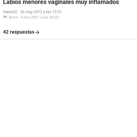
Labios menores vaginales muy inflamados
maria22
-
26 may 2012 a las 12:51
Bone
-
9 nov 2021 a las 06:55
42 respuestas