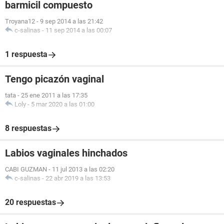
barmicil compuesto
Troyana12
-
9 sep 2014 a las 21:42
c-salinas
-
11 sep 2014 a las 00:07
1 respuesta
Tengo picazón vaginal
tata
-
25 ene 2011 a las 17:35
Loly
-
5 mar 2020 a las 01:00
8 respuestas
Labios vaginales hinchados
CABI GUZMAN
-
11 jul 2013 a las 02:20
c-salinas
-
22 abr 2019 a las 13:53
20 respuestas