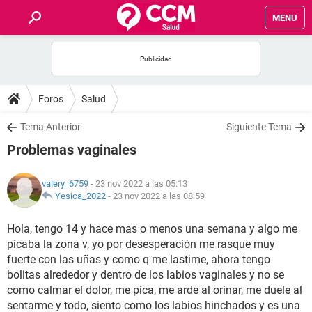
MENU
INICIO
FOROS
Foros
Salud
SALUD
Tema Anterior
Siguiente Tema
Problemas vaginales
FAMILIA
valery_6759
- 23 nov 2022 a las 05:13
NUTRICIÓN
Yesica_2022
-
23 nov 2022 a las 08:59
Hola, tengo 14 y hace mas o menos una semana y algo me
BIENESTAR
picaba la zona v, yo por desesperación me rasque muy
fuerte con las uñas y como q me lastime, ahora tengo
SEXUALIDAD
bolitas alrededor y dentro de los labios vaginales y no se
como calmar el dolor, me pica, me arde al orinar, me duele al
GLOSARIO
sentarme y todo, siento como los labios hinchados y es una