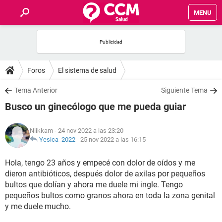
MENU
INICIO
FOROS
Foros
El sistema de salud
SALUD
Tema Anterior
Siguiente Tema
Busco un ginecólogo que me pueda guiar
FAMILIA
Niikkam
- 24 nov 2022 a las 23:20
NUTRICIÓN
Yesica_2022
-
25 nov 2022 a las 16:15
Hola, tengo 23 años y empecé con dolor de oídos y me
BIENESTAR
dieron antibióticos, después dolor de axilas por pequeños
bultos que dolían y ahora me duele mi ingle. Tengo
SEXUALIDAD
pequeños bultos como granos ahora en toda la zona genital
y me duele mucho.
GLOSARIO