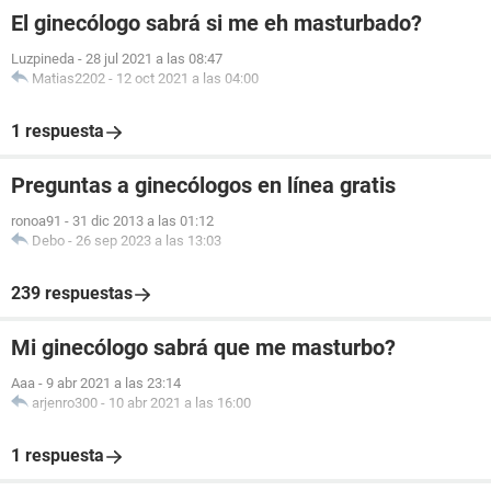
El ginecólogo sabrá si me eh masturbado?
Luzpineda
-
28 jul 2021 a las 08:47
Matias2202
-
12 oct 2021 a las 04:00
1 respuesta
Preguntas a ginecólogos en línea gratis
ronoa91
-
31 dic 2013 a las 01:12
Debo
-
26 sep 2023 a las 13:03
239 respuestas
Mi ginecólogo sabrá que me masturbo?
Aaa
-
9 abr 2021 a las 23:14
arjenro300
-
10 abr 2021 a las 16:00
1 respuesta