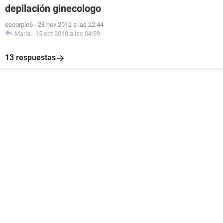
depilación ginecologo
escorpio6
-
28 nov 2012 a las 22:44
Maria
-
15 oct 2018 a las 04:59
13 respuestas