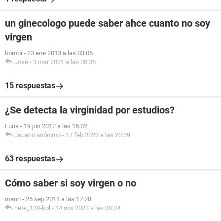
un ginecologo puede saber ahce cuanto no soy
virgen
bombi
-
23 ene 2013 a las 03:05
Jose
-
3 mar 2021 a las 00:35
15 respuestas
¿Se detecta la virginidad por estudios?
Luna
-
19 jun 2012 a las 16:02
usuario anónimo
-
17 feb 2023 a las 20:09
63 respuestas
Cómo saber si soy virgen o no
mauri
-
25 sep 2011 a las 17:28
nete_139-kol
-
14 nov 2023 a las 00:04