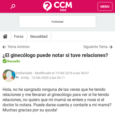
MENU
INICIO
FOROS
Foros
Sexualidad
SALUD
Tema Anterior
Siguiente Tema
¿El ginecólogo puede notar si tuve relaciones?
FAMILIA
Resuelto
NUTRICIÓN
EmiliaValds
- Modificado el 13 feb 2018 a las 06:07
Emily -
13 feb 2020 a las 06:11
BIENESTAR
Hola, no he sangrado ninguna de las veces que he tenido
relaciones y me llevaran al ginecólogo para ver si he tenido
SEXUALIDAD
relaciones, no quiero que mi mamá se entere y nose si el
doctor lo notara. Puede darse cuenta y contarle a mi mamá?
Muchas gracias por su ayuda!
GLOSARIO