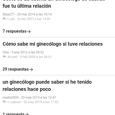
fue tu última relación
Eliza271
-
23 mar 2014 a las 18:14
Lupe
-
4 may 2021 a las 14:30
7 respuestas
Cómo sabe mi ginecólogo si tuve relaciones
Chio
-
5 ene 2012 a las 03:52
Alcatel
-
5 feb 2020 a las 06:01
29 respuestas
un ginecólogo puede saber si he tenido
relaciones hace poco
noelia2929
-
23 may 2015 a las 12:47
c-salinas
-
25 may 2015 a las 17:53
1 respuesta