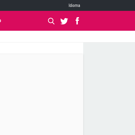
Idioma
O