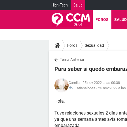
High-Tech
Salud
FOROS
SALUD
Foros
Sexualidad
Tema Anterior
Para saber si quedo embaraz
Camila
- 25 nov 2022 a las 00:38
Tatianalopez -
25 nov 2022 a las
Hola,
Tuve relaciones sexuales 2 días ante
ya que una semana antes avía toma
embarazada