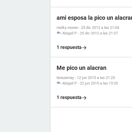
ami esposa la pico un alacr
melky moran
-
25 dic 2012 a las 21:04
Abigail P.
-
25 dic 2012 a las 21:37
1 respuesta
Me pico un alacran
terezamay
-
12 jun 2015 a las 21:25
Abigail P.
-
22 jun 2015 a las 15:35
1 respuesta