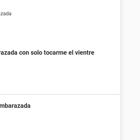
razada
zada con solo tocarme el vientre
 embarazada