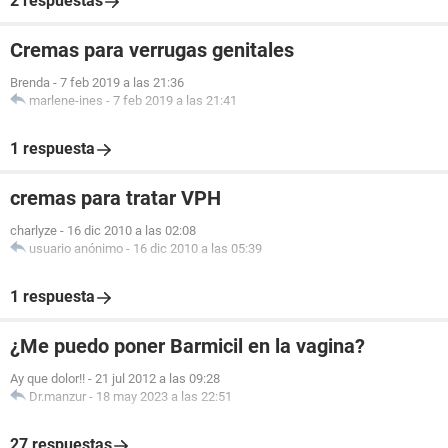
2 respuestas
Cremas para verrugas genitales
Brenda
-
7 feb 2019 a las 21:36
marlene-ines
-
7 feb 2019 a las 21:41
1 respuesta
cremas para tratar VPH
charlyze
-
16 dic 2010 a las 02:08
usuario anónimo
-
16 dic 2010 a las 05:39
1 respuesta
¿Me puedo poner Barmicil en la vagina?
Ay que dolor!!
-
21 jul 2012 a las 09:28
Dr.manzur
-
18 may 2023 a las 22:51
27 respuestas