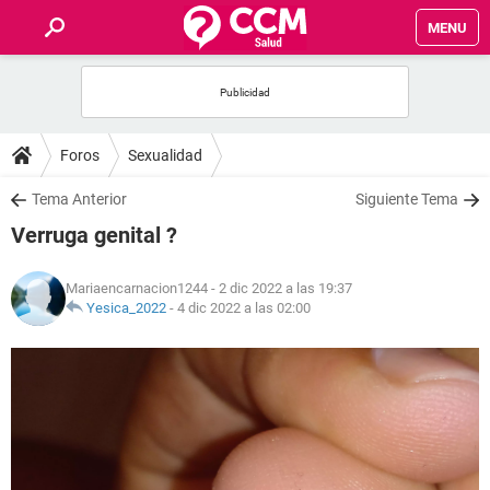
MENU
INICIO
FOROS
Foros
Sexualidad
SALUD
Tema Anterior
Siguiente Tema
Verruga genital ?
FAMILIA
Mariaencarnacion1244
- 2 dic 2022 a las 19:37
NUTRICIÓN
Yesica_2022
-
4 dic 2022 a las 02:00
BIENESTAR
SEXUALIDAD
GLOSARIO