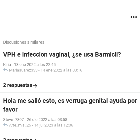
Discusiones similares
VPH e infeccion vaginal, ¿se usa Barmicil?
Kiria
-
13 ene 2022 a las 22:45
Mariasuarez333
-
14 ene 2022 a las 03:16
2 respuestas
Hola me salió esto, es verruga genital ayuda por
favor
Steve_7807
-
26 dic 2022 a las 03:58
Arte_mis_26
-
14 jul 2023 a las 12:06