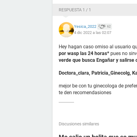
RESPUESTA 1 / 1
Yesica_2022
62
4 dic 2022 a las 02:07
H
ey hagan caso omiso al usuario q
por wasp las 24 horas*
pues no sir
verde que busca Engañar
y salirse
Doctora_clara, Patricia_Ginecolg, K
mejor be con tu ginecologa de prefe
te den recomendasiones
Discusiones similares
Me salio un bolita que se mu