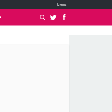
Idioma
O