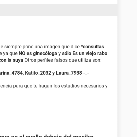
ue siempre pone una imagen que dice
*consultas
ve ya que
NO es ginecóloga
y
sólo Es un viejo rabo
 con la suya
Otros perfiles falsos que utiliza son:
arina_4784, Katito_2032 y Laura_7938 -_-
rencia para que te hagan los estudios necesarios y
eve en el cuello debajo del maxilar