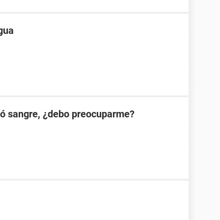
ngua
ió sangre, ¿debo preocuparme?