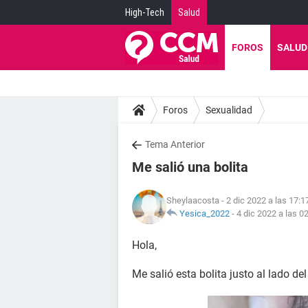
High-Tech
Salud
FOROS
SALUD
Foros
Sexualidad
Tema Anterior
Me salió una bolita
Sheylaacosta
- 2 dic 2022 a las 17:1
Yesica_2022
-
4 dic 2022 a las 0
Hola,
Me salió esta bolita justo al lado del