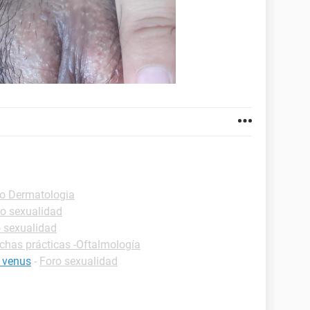
o Dermatologia
o sexualidad
 sexualidad
ichas prácticas -Oftalmología
e venus
-
Foro sexualidad