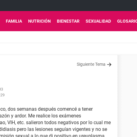
FAMILIA
NUTRICIÓN
BIENESTAR
SEXUALIDAD
GLOSARI
Siguiente Tema
33
:29
hico, dos semanas después comencé a tener
azón y ardor. Me realice los exámenes
, VIH, etc. salieron todos negativos por lo cual me
idiasis pero las lesiones seguían vigentes y no se
misión sexual a lo que di positivo en ureuplasma