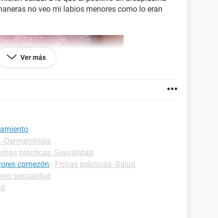
maneras no veo mi labios menores como lo eran
Ver más
tamiento
s -Dermatología
ichas prácticas -Sexualidad
ayores comezón
-
Fichas prácticas -Salud
oro sexualidad
ad