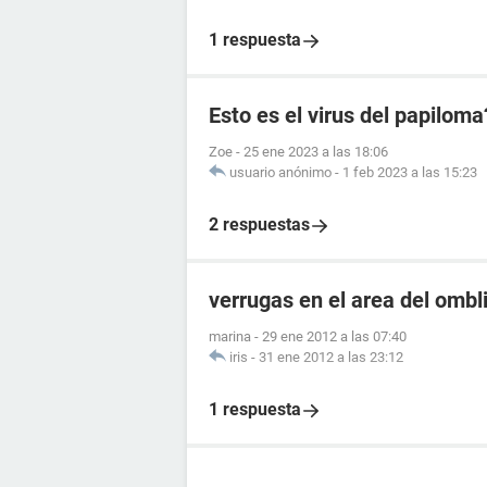
1 respuesta
Esto es el virus del papiloma
Zoe
-
25 ene 2023 a las 18:06
usuario anónimo
-
1 feb 2023 a las 15:23
2 respuestas
verrugas en el area del ombl
marina
-
29 ene 2012 a las 07:40
iris
-
31 ene 2012 a las 23:12
1 respuesta