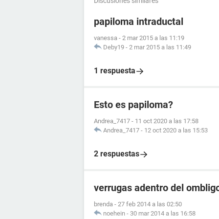
Discusiones similares
papiloma intraductal
vanessa
-
2 mar 2015 a las 11:19
Deby19
-
2 mar 2015 a las 11:49
1 respuesta
Esto es papiloma?
Andrea_7417
-
11 oct 2020 a las 17:58
Andrea_7417
-
12 oct 2020 a las 15:53
2 respuestas
verrugas adentro del omblig
brenda
-
27 feb 2014 a las 02:50
noehein
-
30 mar 2014 a las 16:58