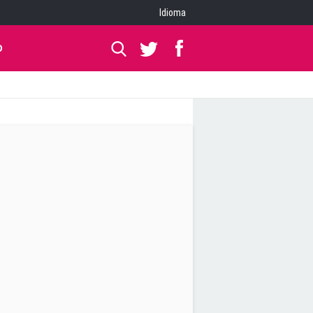
Idioma
O