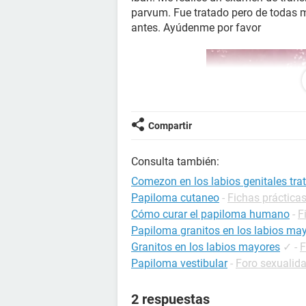
parvum. Fue tratado pero de todas 
antes. Ayúdenme por favor
Compartir
Consulta también:
Comezon en los labios genitales tra
Papiloma cutaneo
-
Fichas práctica
Cómo curar el papiloma humano
-
F
Papiloma granitos en los labios m
Granitos en los labios mayores
✓
-
F
Papiloma vestibular
-
Foro sexualid
2 respuestas