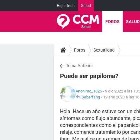
High-Tech
Salud
FOROS
SALUD
Foros
Sexualidad
Tema Anterior
Puede ser papiloma?
Anonimo_1826
- 9 dic 2022 a las 13:
Saberfang
-
19 ene 2023 a las 16
Hola. Hace un año estuve con un c
síntomas como flujo abundante, pic
correspondientes como el papanicolao
relaje, comencé tratamiento por cand
iban. Me realice un examen de trans