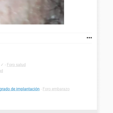
✓
-
Foro salud
ud
grado de implantación
-
Foro embarazo