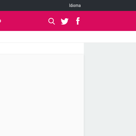
Idioma
O