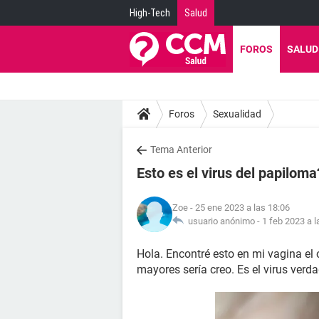
High-Tech
Salud
FOROS
SALUD
Foros
Sexualidad
Tema Anterior
Esto es el virus del papiloma
Zoe
- 25 ene 2023 a las 18:06
usuario anónimo -
1 feb 2023 a l
Hola. Encontré esto en mi vagina el o
mayores sería creo. Es el virus verd