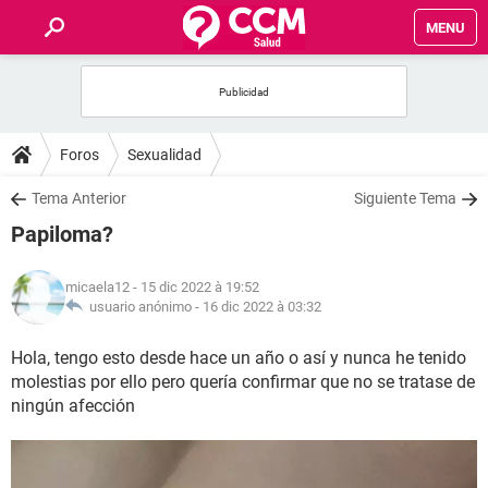
MENU
INICIO
FORUMS
Foros
Sexualidad
SALUD
Tema Anterior
Siguiente Tema
Papiloma?
FAMILIA
micaela12
- 15 dic 2022 à 19:52
NUTRICIÓN
usuario anónimo -
16 dic 2022 à 03:32
Hola, tengo esto desde hace un año o así y nunca he tenido
BIENESTAR
molestias por ello pero quería confirmar que no se tratase de
ningún afección
SEXUALIDAD
GLOSARIO