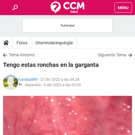
MENU
INICIO
FOROS
Foros
Otorrinolaringología
SALUD
Tema Anterior
Siguiente Tema
Tengo estas ronchas en la garganta
FAMILIA
luisdiaz889
- 27 dic 2022 a las 04:28
NUTRICIÓN
Alejandra -
5 abr 2023 a las 03:09
BIENESTAR
SEXUALIDAD
GLOSARIO