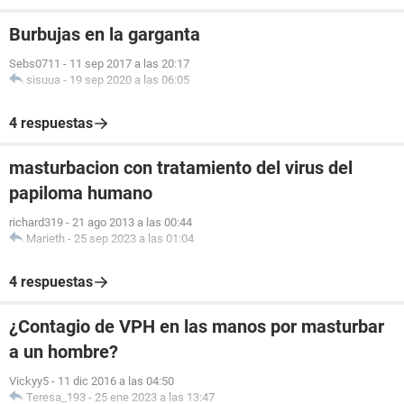
Burbujas en la garganta
Sebs0711
-
11 sep 2017 a las 20:17
sisuua
-
19 sep 2020 a las 06:05
4 respuestas
masturbacion con tratamiento del virus del
papiloma humano
richard319
-
21 ago 2013 a las 00:44
Marieth
-
25 sep 2023 a las 01:04
4 respuestas
¿Contagio de VPH en las manos por masturbar
a un hombre?
Vickyy5
-
11 dic 2016 a las 04:50
Teresa_193
-
25 ene 2023 a las 13:47