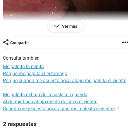
Ver más
Compartir
Hace unos días note estás pepitas en los labios de mi
vagina antes no lo había notado, y de verdad estoy
Consulta también:
preocupada, últimamente me pica un poco
Me palpita la pepita
Porque me palpita el estomago
Porque cuando me acuesto boca abajo me palpita el vientre
✓
Me palpita debajo de la costilla izquierda
Al dormir boca abajo me da dolor en el vientre
Cuando me recuesto boca abajo me molesta el vientre
✓
2 respuestas