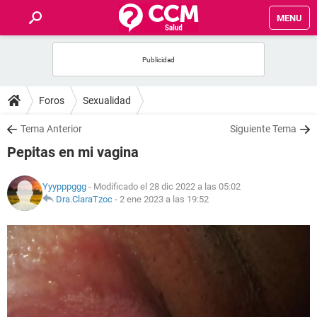
MENU
INICIO
FOROS
Foros
Sexualidad
SALUD
Tema Anterior
Siguiente Tema
Pepitas en mi vagina
FAMILIA
Yyypppggg
- Modificado el 28 dic 2022 a las 05:02
NUTRICIÓN
Dra.ClaraTzoc
-
2 ene 2023 a las 19:52
BIENESTAR
SEXUALIDAD
GLOSARIO