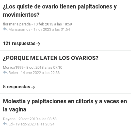
¿Los quiste de ovario tienen palpitaciones y
movimientos?
flor maria parada
-
10 feb 2013 a las 18:59
Marisaramos
-
1 nov 2023 a las 01:54
121 respuestas
¿PORQUE ME LATEN LOS OVARIOS?
Monica1999
-
8 oct 2018 a las 07:10
Belen
-
14 ene 2022 a las 22:38
5 respuestas
Molestia y palpitaciones en clitoris y a veces en
la vagina
Dayana
-
20 oct 2019 a las 03:53
Ed
-
19 ago 2023 a las 20:24