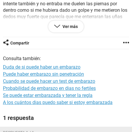
intente también y no entraba me duelen las piernas por
dentro como si me hubiera dado un golpe y me metieron los
dedos muy fuerte que parecía que me enterraran las uñas
pero no tenía uñas la cuestión es que en un momento se
Ver más
salió el condón y usamos otro pero cuando sentí que no
tenía condón estaba la punta adentro el no se vino por 3
horas supuestamente tampoco sentí semen pero cuando
Compartir
llegó a mi casa porque también lo hicimos por detrás siento
que sale como una gelatina blanca quisiera saber si es
Consulta también:
semen o si puedo quedar embarazada? La pregunta sería si
Duda de si puede haber un embarazo
sigo siendo virgen y si puedo quedar embarazada
Puede haber embarazo sin penetración
Cuando se puede hacer un test de embarazo
Probabilidad de embarazo en dias no fertiles
Se puede estar embarazada y tener la regla
A los cuántos dias puedo saber si estoy embarazada
1 respuesta