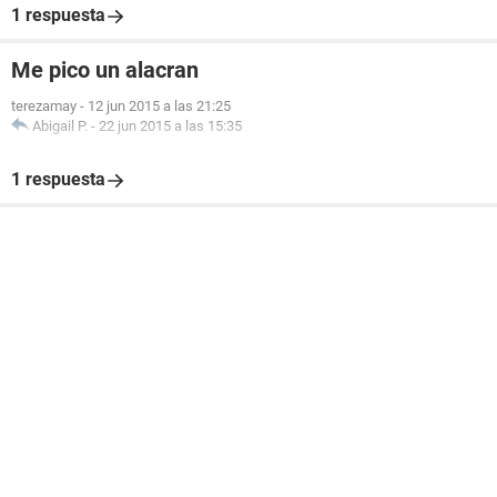
1 respuesta
Me pico un alacran
terezamay
-
12 jun 2015 a las 21:25
Abigail P.
-
22 jun 2015 a las 15:35
1 respuesta