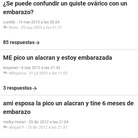
¿Se puede confundir un quiste ovárico con un
embarazo?
Lorebb
-
19 mar 2013 a las 00:24
Romi
-
25 sep 2023 a las 01:21
85 respuestas
ME pico un alacran y estoy embarazada
lesperan
-
6 sep 2012 a las 21:34
Miligarcia
-
31 jul 2023 a las 11:02
3 respuestas
ami esposa la pico un alacran y tine 6 meses de
embarazo
melky moran
-
25 dic 2012 a las 21:04
Abigail P.
-
25 dic 2012 a las 21:37