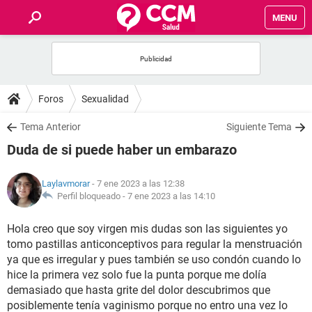
MENU
INICIO
FOROS
Foros
Sexualidad
SALUD
Tema Anterior
Siguiente Tema
Duda de si puede haber un embarazo
FAMILIA
Laylavmorar
- 7 ene 2023 a las 12:38
NUTRICIÓN
Perfil bloqueado -
7 ene 2023 a las 14:10
Hola creo que soy virgen mis dudas son las siguientes yo
BIENESTAR
tomo pastillas anticonceptivos para regular la menstruación
ya que es irregular y pues también se uso condón cuando lo
SEXUALIDAD
hice la primera vez solo fue la punta porque me dolía
demasiado que hasta grite del dolor descubrimos que
GLOSARIO
posiblemente tenía vaginismo porque no entro una vez lo