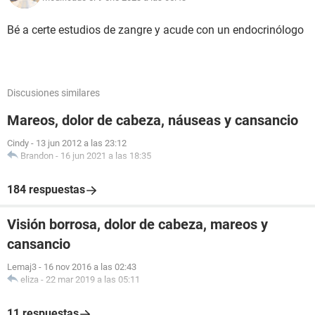
Bé a certe estudios de zangre y acude con un endocrinólogo
Discusiones similares
Mareos, dolor de cabeza, náuseas y cansancio
Cindy
-
13 jun 2012 a las 23:12
Brandon
-
16 jun 2021 a las 18:35
184 respuestas
Visión borrosa, dolor de cabeza, mareos y
cansancio
Lemaj3
-
16 nov 2016 a las 02:43
eliza
-
22 mar 2019 a las 05:11
11 respuestas