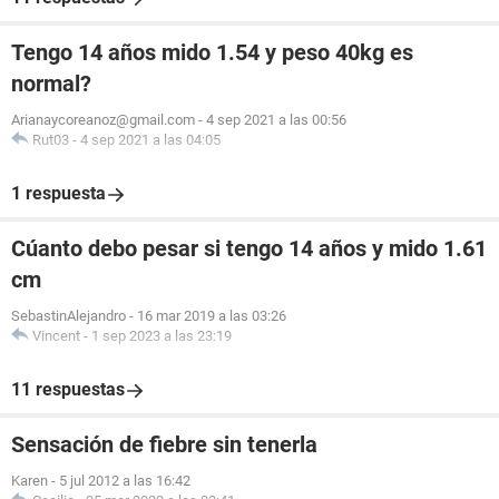
Tengo 14 años mido 1.54 y peso 40kg es
normal?
Arianaycoreanoz@gmail.com
-
4 sep 2021 a las 00:56
Rut03
-
4 sep 2021 a las 04:05
1 respuesta
Cúanto debo pesar si tengo 14 años y mido 1.61
cm
SebastinAlejandro
-
16 mar 2019 a las 03:26
Vincent
-
1 sep 2023 a las 23:19
11 respuestas
Sensación de fiebre sin tenerla
Karen
-
5 jul 2012 a las 16:42