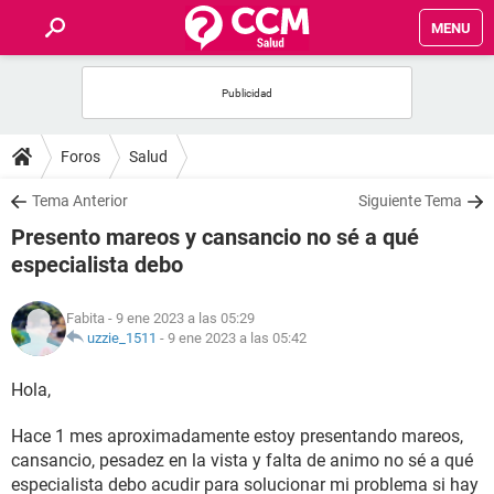
MENU
INICIO
FOROS
Foros
Salud
SALUD
Tema Anterior
Siguiente Tema
Presento mareos y cansancio no sé a qué
FAMILIA
especialista debo
NUTRICIÓN
Fabita
- 9 ene 2023 a las 05:29
uzzie_1511
-
9 ene 2023 a las 05:42
BIENESTAR
Hola,
SEXUALIDAD
Hace 1 mes aproximadamente estoy presentando mareos,
cansancio, pesadez en la vista y falta de animo no sé a qué
GLOSARIO
especialista debo acudir para solucionar mi problema si hay