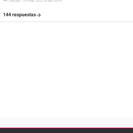
Cecilia
-
25 mar 2022 a las 03:41
144 respuestas