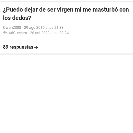
¿Puedo dejar de ser virgen mi me masturbó con
los dedos?
Owen2308
-
29 ago 2016 a las 21:33
AriGuevara
-
28 oct 2023 a las 02:24
89 respuestas