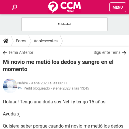
MENU
INICIO
FOROS
Foros
Adolescentes
SALUD
Tema Anterior
Siguiente Tema
Mi novio me metió los dedos y sangre en el
FAMILIA
momento
NUTRICIÓN
Nehire
- 9 ene 2023 a las 08:11
Perfil bloqueado -
9 ene 2023 a las 13:45
BIENESTAR
Holaaa! Tengo una duda soy Nehi y tengo 15 años.
SEXUALIDAD
Ayuda :(
GLOSARIO
Quisiera saber porque cuando mi novio me metió los dedos