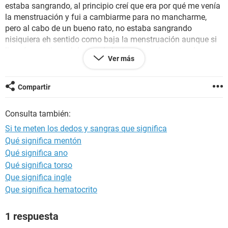
estaba sangrando, al principio creí que era por qué me venía
la menstruación y fui a cambiarme para no mancharme,
pero al cabo de un bueno rato, no estaba sangrando
nisiquiera eh sentido como baja la menstruación aunque si
llegué a sentir un dolor en el vientre como de costumbre
Ver más
cuando me baja el periodo, pero no eh manchado la toalla,
quiero saber si se rompió el himen o no?
Compartir
Consulta también:
Si te meten los dedos y sangras que significa
Qué significa mentón
Qué significa ano
Qué significa torso
Que significa ingle
Que significa hematocrito
1 respuesta