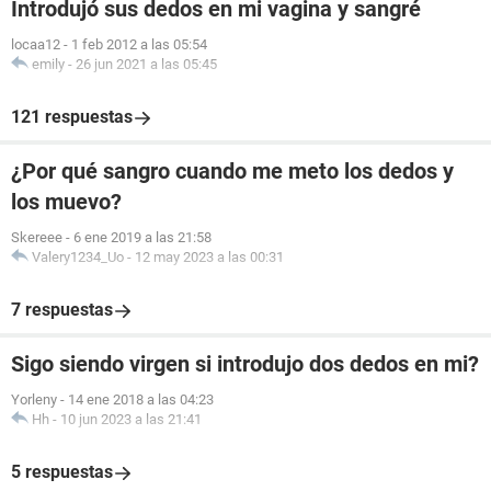
Introdujó sus dedos en mi vagina y sangré
locaa12
-
1 feb 2012 a las 05:54
emily
-
26 jun 2021 a las 05:45
121 respuestas
¿Por qué sangro cuando me meto los dedos y
los muevo?
Skereee
-
6 ene 2019 a las 21:58
Valery1234_Uo
-
12 may 2023 a las 00:31
7 respuestas
Sigo siendo virgen si introdujo dos dedos en mi?
Yorleny
-
14 ene 2018 a las 04:23
Hh
-
10 jun 2023 a las 21:41
5 respuestas