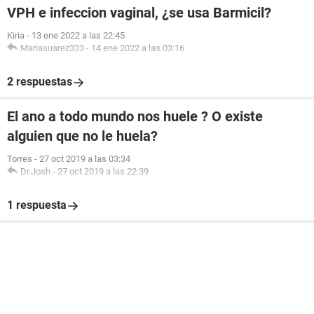
VPH e infeccion vaginal, ¿se usa Barmicil?
Kiria
-
13 ene 2022 a las 22:45
Mariasuarez333
-
14 ene 2022 a las 03:16
2 respuestas
El ano a todo mundo nos huele ? O existe
alguien que no le huela?
Torres
-
27 oct 2019 a las 03:34
Dr.Josh
-
27 oct 2019 a las 22:39
1 respuesta