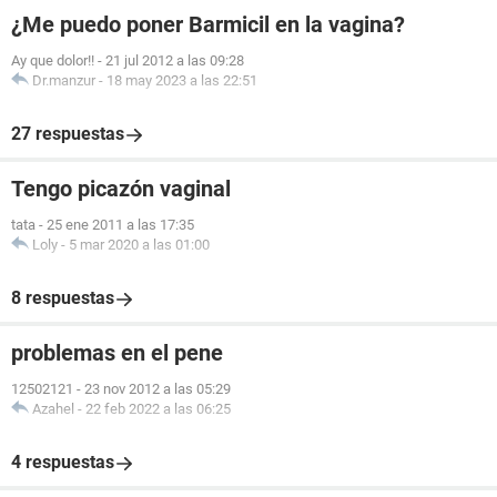
¿Me puedo poner Barmicil en la vagina?
Ay que dolor!!
-
21 jul 2012 a las 09:28
Dr.manzur
-
18 may 2023 a las 22:51
27 respuestas
Tengo picazón vaginal
tata
-
25 ene 2011 a las 17:35
Loly
-
5 mar 2020 a las 01:00
8 respuestas
problemas en el pene
12502121
-
23 nov 2012 a las 05:29
Azahel
-
22 feb 2022 a las 06:25
4 respuestas