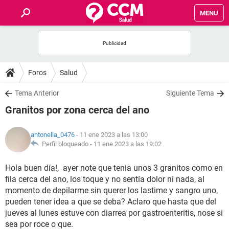
MENU
INICIO
FOROS
Foros
Salud
SALUD
Tema Anterior
Siguiente Tema
Granitos por zona cerca del ano
FAMILIA
antonella_0476
- 11 ene 2023 a las 13:00
NUTRICIÓN
Perfil bloqueado -
11 ene 2023 a las 19:02
Hola buen día!, ayer note que tenia unos 3 granitos como en
BIENESTAR
fila cerca del ano, los toque y no sentía dolor ni nada, al
momento de depilarme sin querer los lastime y sangro uno,
SEXUALIDAD
pueden tener idea a que se deba? Aclaro que hasta que del
jueves al lunes estuve con diarrea por gastroenteritis, nose si
GLOSARIO
sea por roce o que.