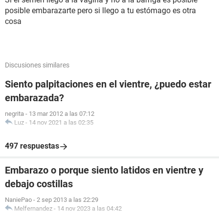
posible embarazarte pero si llego a tu estómago es otra
cosa
Discusiones similares
Siento palpitaciones en el vientre, ¿puedo estar
embarazada?
negrita
-
13 mar 2012 a las 07:12
Luz
-
14 nov 2021 a las 02:35
497 respuestas
Embarazo o porque siento latidos en vientre y
debajo costillas
NaniePao
-
2 sep 2013 a las 22:29
Melfernandez
-
14 nov 2023 a las 04:42