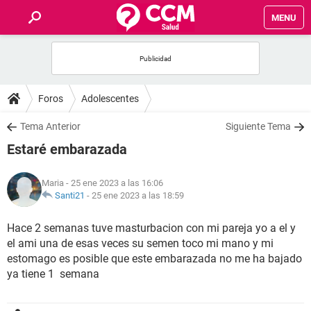
MENU
INICIO
FOROS
Foros
Adolescentes
SALUD
Tema Anterior
Siguiente Tema
Estaré embarazada
FAMILIA
Maria
- 25 ene 2023 a las 16:06
NUTRICIÓN
Santi21
-
25 ene 2023 a las 18:59
Hace 2 semanas tuve masturbacion con mi pareja yo a el y
BIENESTAR
el ami una de esas veces su semen toco mi mano y mi
estomago es posible que este embarazada no me ha bajado
SEXUALIDAD
ya tiene 1 semana
GLOSARIO