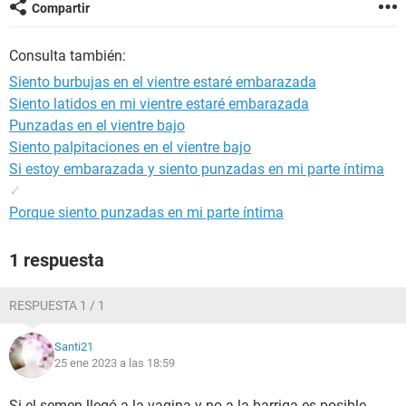
Compartir
Consulta también:
Siento burbujas en el vientre estaré embarazada
Siento latidos en mi vientre estaré embarazada
Punzadas en el vientre bajo
Siento palpitaciones en el vientre bajo
Si estoy embarazada y siento punzadas en mi parte íntima
✓
Porque siento punzadas en mi parte íntima
1 respuesta
RESPUESTA 1 / 1
Santi21
25 ene 2023 a las 18:59
Si el semen llegó a la vagina y no a la barriga es posible