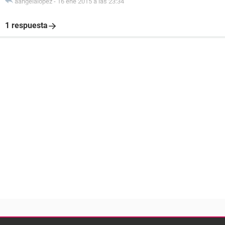
aangelalopez
-
16 ene 2015 a las 23:34
1 respuesta