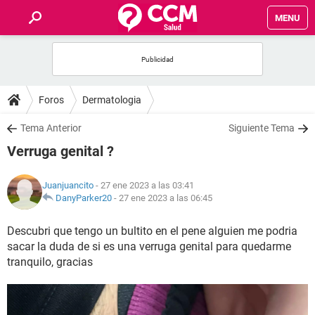
MENU
INICIO
FOROS
Foros
Dermatologia
SALUD
Tema Anterior
Siguiente Tema
Verruga genital ?
FAMILIA
Juanjuancito
- 27 ene 2023 a las 03:41
NUTRICIÓN
DanyParker20
-
27 ene 2023 a las 06:45
Descubri que tengo un bultito en el pene alguien me podria
BIENESTAR
sacar la duda de si es una verruga genital para quedarme
tranquilo, gracias
SEXUALIDAD
GLOSARIO