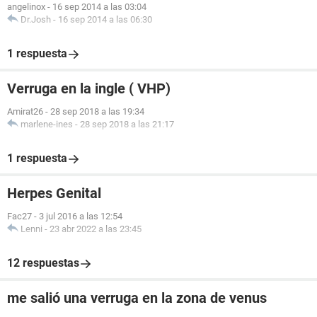
angelinox
-
16 sep 2014 a las 03:04
Dr.Josh
-
16 sep 2014 a las 06:30
1 respuesta
Verruga en la ingle ( VHP)
Amirat26
-
28 sep 2018 a las 19:34
marlene-ines
-
28 sep 2018 a las 21:17
1 respuesta
Herpes Genital
Fac27
-
3 jul 2016 a las 12:54
Lenni
-
23 abr 2022 a las 23:45
12 respuestas
me salió una verruga en la zona de venus