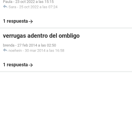
Paula
-
23 oct 2022 a las 15:15
Sara
-
25 oct 2022 a las 07:24
1 respuesta
verrugas adentro del ombligo
brenda
-
27 feb 2014 a las 02:50
noehein
-
30 mar 2014 a las 16:58
1 respuesta