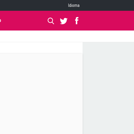
Idioma
O