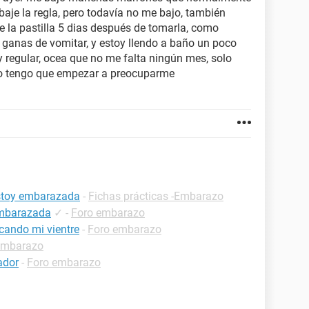
aje la regla, pero todavía no me bajo, también
e la pastilla 5 dias después de tomarla, como
 ganas de vomitar, y estoy llendo a baño un poco
 regular, ocea que no me falta ningún mes, solo
l o tengo que empezar a preocuparme
estoy embarazada
-
Fichas prácticas -Embarazo
embarazada
✓
-
Foro embarazo
cando mi vientre
-
Foro embarazo
embarazo
ador
-
Foro embarazo