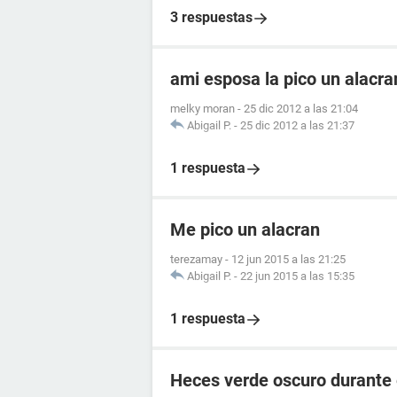
3 respuestas
ami esposa la pico un alacr
melky moran
-
25 dic 2012 a las 21:04
Abigail P.
-
25 dic 2012 a las 21:37
1 respuesta
Me pico un alacran
terezamay
-
12 jun 2015 a las 21:25
Abigail P.
-
22 jun 2015 a las 15:35
1 respuesta
Heces verde oscuro durante