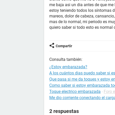
me baja asi un dia antes de que me b
estoy teniendo todos los síntomas d
mareos, dolor de cabeza, cansancio,
mas de lo normal, mi periodo es muy
quiero saber si todo esto es norma
Compartir
Consulta también:
¿Estoy embarazada?
A los cuántos dias puedo saber si 
Que pasa si me da toques y estoy 
Como saber si estoy embarazada to
Toque electrico embarazada
-
Foro 
Me dio corriente conectando el carg
2 respuestas