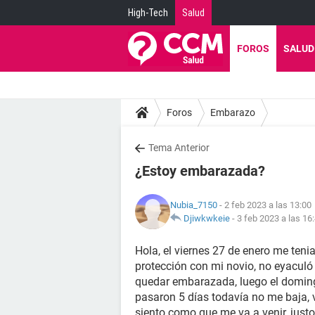
High-Tech
Salud
FOROS
SALUD
Foros
Embarazo
Tema Anterior
¿Estoy embarazada?
Nubia_7150
- 2 feb 2023 a las 13:00
Djiwkwkeie
-
3 feb 2023 a las 16
Hola, el viernes 27 de enero me teni
protección con mi novio, no eyaculó
quedar embarazada, luego el doming
pasaron 5 días todavía no me baja, 
siento como que me va a venir, ju