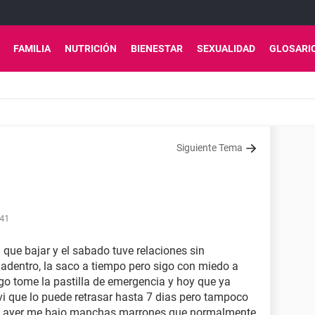
FAMILIA
NUTRICIÓN
BIENESTAR
SEXUALIDAD
GLOSARI
Siguiente Tema
:41
a que bajar y el sabado tuve relaciones sin
 adentro, la saco a tiempo pero sigo con miedo a
o tome la pastilla de emergencia y hoy que ya
vi que lo puede retrasar hasta 7 dias pero tampoco
sto ayer me bajo manchas marrones que normalmente