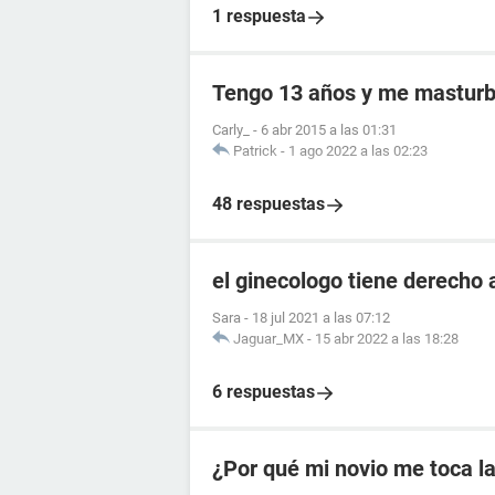
1 respuesta
Tengo 13 años y me masturb
Carly_
-
6 abr 2015 a las 01:31
Patrick
-
1 ago 2022 a las 02:23
48 respuestas
el ginecologo tiene derecho 
Sara
-
18 jul 2021 a las 07:12
Jaguar_MX
-
15 abr 2022 a las 18:28
6 respuestas
¿Por qué mi novio me toca la