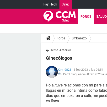
High-Tech
Salud
FOROS
SALUD
Foros
Embarazo
Tema Anterior
Ginecólogos
Kim_9823
- 8 feb 2023 a las 06:54
Perfil bloqueado -
8 feb 2023 a l
Hola, tuve relaciones con mi pareja 
llagas en mi zona íntima como labio
días que empezaron a salir, me pue
en línea