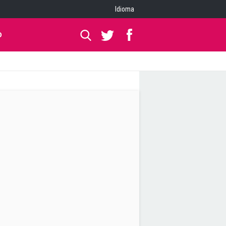
Idioma
O