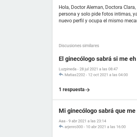
Hola, Doctor Aleman, Doctora Clara
persona y solo pide fotos intimas, 
nuevo perfil y ocupa el mismo mec
Discusiones similares
El ginecólogo sabrá si me e
Luzpineda
-
28 jul 2021 a las 08:47
Matias2202
-
12 oct 2021 a las 04:00
1 respuesta
Mi ginecólogo sabrá que me
Aaa
-
9 abr 2021 a las 23:14
arjenro300
-
10 abr 2021 a las 16:00