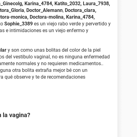
ia_Ginecolg, Karina_4784, Katito_2032, Laura_7938,
tora_Gloria
,
Doctor_Alemann
,
Doctora_clara,
ctora-monica, Doctora-molina, Karina_4784,
to
Sophie_3389
es un viejo rabo verde y pervertido y
as e intimidaciones es un viejo enfermo y
lar
y son como unas bolitas del color de la piel
os del vestibulo vaginal, no es ninguna enfermedad
tamente normales y no requieren medicamentos..
alguna otra bolita extraña mejor bé con un
ara qué observe y te de recomendaciones
 la vagina?