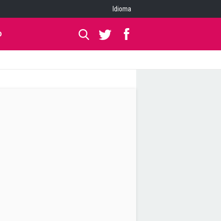
Idioma
O