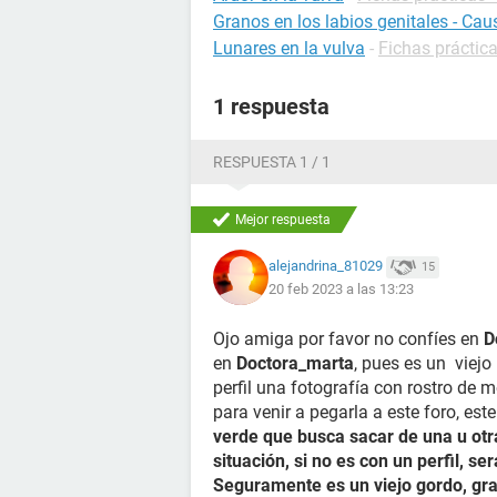
Granos en los labios genitales - Cau
Lunares en la vulva
-
Fichas práctica
1 respuesta
RESPUESTA 1 / 1
Mejor respuesta
alejandrina_81029
15
20 feb 2023 a las 13:23
Ojo amiga por favor no confíes en
D
en
Doctora_marta
, pues es un viej
perfil una fotografía con rostro de 
para venir a pegarla a este foro, est
verde que busca sacar de una u otr
situación, si no es con un perfil, s
Seguramente es un viejo gordo, gran