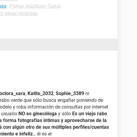
sas
-
Fichas prácticas -Salud
s -Ideas recibidas
octora_sara
,
Katito_2032
,
Sophie_3389
ni
o rabo verde que sólo busca engañar poniendo de
modelo y roba información de consultas por internet
e usuario
NO es ginecóloga
y sólo
Es un viejo rabo
a forma fotografías intimas y aprovecharse de la
erá con algún otro de sus múltiples perfiles/cuentas
iento e infeliz..
él es el