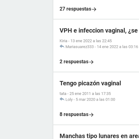
27 respuestas
VPH e infeccion vaginal, ¿se
Kiria
-
13 ene 2022 a las 22:45
Mariasuarez333
-
14 ene 2022 a las 03:16
2 respuestas
Tengo picazón vaginal
tata
-
25 ene 2011 a las 17:35
Loly
-
5 mar 2020 a las 01:00
8 respuestas
Manchas tipo lunares en are