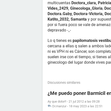
multicuentas
Doctora_clara, Patric
Vides_2429,
Ginecologa_Gloria
,
Doc
Doctora.Gaby, Doctora-Victoria, Do
Katito_2032, Samanta
y por supues
por si fuera poco se vale de amenaz
depravado -_-
Lo q tienes es
papilomatosis vestibu
cercana a ellas q salen a ambos lad
ni es VPH ni es Cáncer, son comple
suelen irse con el tiempo, si tienes 
ginecologo del lugar donde vives p
Discusiones similares
¿Me puedo poner Barmicil en
Ay que dolor!!
-
21 jul 2012 a las 09:28
Dr.manzur
-
18 may 2023 a las 22:51