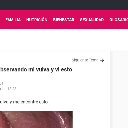
FAMILIA
NUTRICIÓN
BIENESTAR
SEXUALIDAD
GLOSARI
Siguiente Tema
bservando mi vulva y vi esto
:01
a las 13:23
ulva y me encontré esto