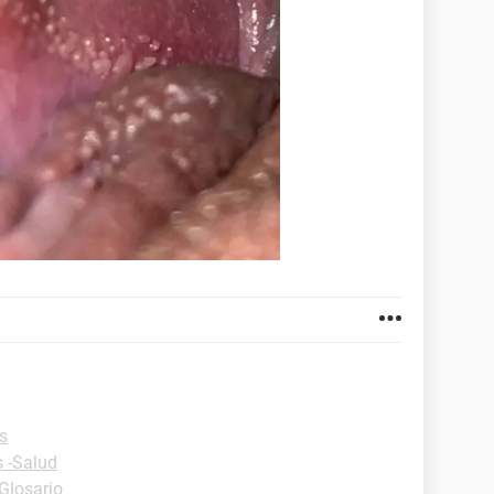
s
s -Salud
-Glosario