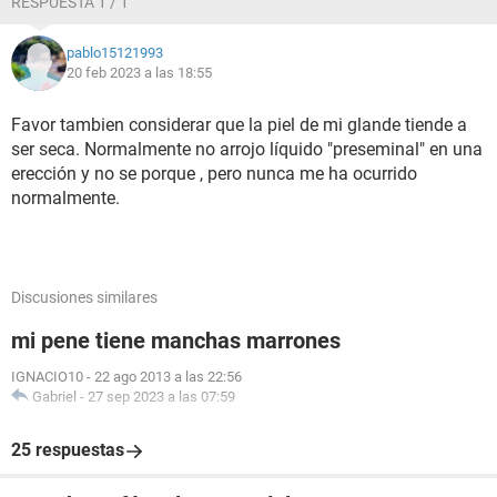
RESPUESTA 1 / 1
pablo15121993
20 feb 2023 a las 18:55
Favor tambien considerar que la piel de mi glande tiende a
Posterior a eso, comence a utilizar una pomada llamada
ser seca. Normalmente no arrojo líquido "preseminal" en una
Cicaplast Baume de LaRochePosay. Sin embargo como se
erección y no se porque , pero nunca me ha ocurrido
puede ver en la foto, es algo "interno" mas que un cambio
normalmente.
literal de la piel. Pero la mancha se siguó notando menos
hasta la segunda masturbación (ocurrida una semana
posterior) donde volvió a salir como al inicio. Actualmente
ya llevo dos días usándola x 3 veces al día en conjunto a
Discusiones similares
Clotimazol + Betametasona. Adjunto foto :
mi pene tiene manchas marrones
IGNACIO10
-
22 ago 2013 a las 22:56
Gabriel
-
27 sep 2023 a las 07:59
25 respuestas