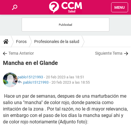
MENU
INICIO
FOROS
Foros
Profesionales de la salud
SALUD
Tema Anterior
Siguiente Tema
Mancha en el Glande
FAMILIA
pablo15121993
- 20 feb 2023 a las 18:51
NUTRICIÓN
pablo15121993
-
20 feb 2023 a las 18:55
Hace un par de semanas, despues de una marturbación me
BIENESTAR
salio una "mancha" de color rojo, donde parecia como
irritación de la zona . Por tal razón, no le di mayor relevancia,
SEXUALIDAD
sin embargo con el paso de los días la mancha seguí ahi y
de color rojo notoriamente (Adjunto foto):
GLOSARIO