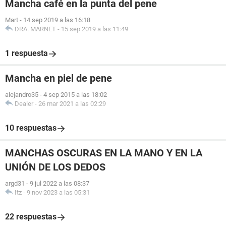
Mancha café en la punta del pene
Mart
-
14 sep 2019 a las 16:18
DRA. MARNET
-
15 sep 2019 a las 11:49
1 respuesta
Mancha en piel de pene
alejandro35
-
4 sep 2015 a las 18:02
Dealer
-
26 mar 2021 a las 02:29
10 respuestas
MANCHAS OSCURAS EN LA MANO Y EN LA
UNIÓN DE LOS DEDOS
argd31
-
9 jul 2022 a las 08:37
Itz
-
9 nov 2023 a las 05:31
22 respuestas