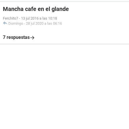
Mancha cafe en el glande
Ferchito7
-
13 jul 2016 a las 10:18
Domingo
-
28 jul 2020 a las 06:16
7 respuestas
No se si es sugestión o no, pero noto la mancha muy
facilemente. Hace menos de 10 días me realice examenes
de VDLR y VIH , los cuales salieron bien. Que puede ser o
que me podría ayudar?