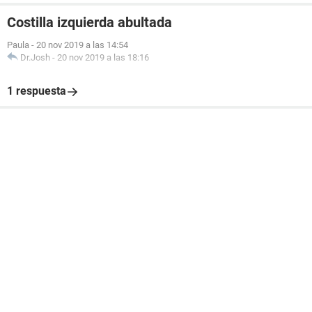
Costilla izquierda abultada
Paula
-
20 nov 2019 a las 14:54
Dr.Josh
-
20 nov 2019 a las 18:16
1 respuesta