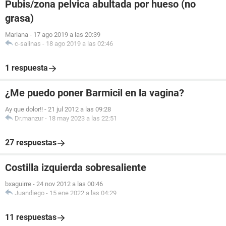
Pubis/zona pelvica abultada por hueso (no
grasa)
Mariana
-
17 ago 2019 a las 20:39
c-salinas
-
18 ago 2019 a las 02:46
1 respuesta
¿Me puedo poner Barmicil en la vagina?
Ay que dolor!!
-
21 jul 2012 a las 09:28
Dr.manzur
-
18 may 2023 a las 22:51
27 respuestas
Costilla izquierda sobresaliente
bxaguirre
-
24 nov 2012 a las 00:46
Juandiego
-
15 ene 2022 a las 04:29
11 respuestas