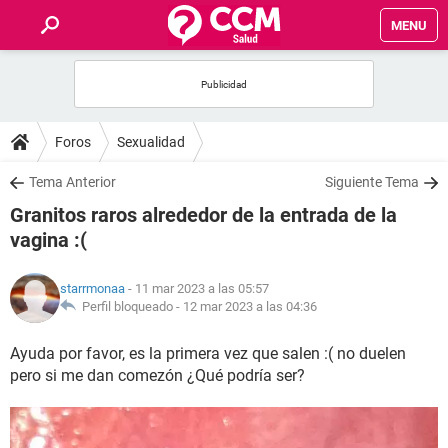
MENU
INICIO
FOROS
Foros
Sexualidad
SALUD
Tema Anterior
Siguiente Tema
Granitos raros alrededor de la entrada de la
FAMILIA
vagina :(
NUTRICIÓN
starrmonaa
- 11 mar 2023 a las 05:57
Perfil bloqueado -
12 mar 2023 a las 04:36
BIENESTAR
Ayuda por favor, es la primera vez que salen :( no duelen
pero si me dan comezón ¿Qué podría ser?
SEXUALIDAD
GLOSARIO