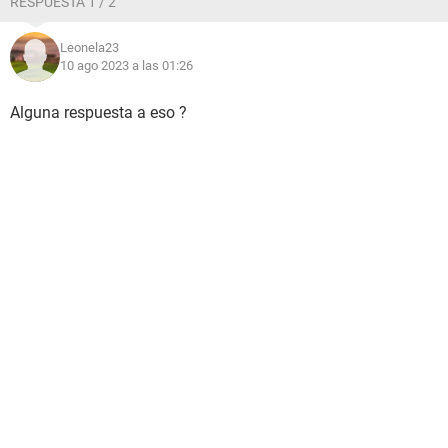
RESPUESTA 1 / 2
Leonela23
10 ago 2023 a las 01:26
Alguna respuesta a eso ?