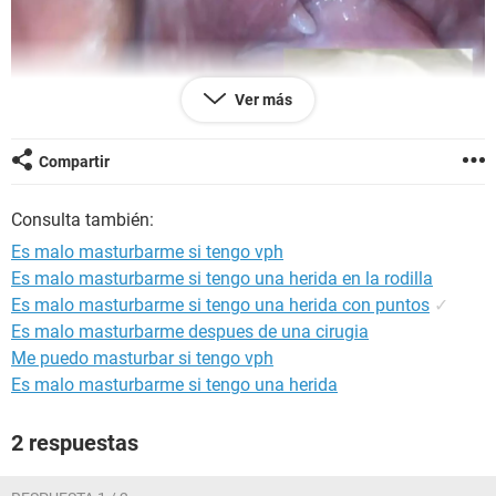
Ver más
Compartir
Consulta también:
Es malo masturbarme si tengo vph
Es malo masturbarme si tengo una herida en la rodilla
Es malo masturbarme si tengo una herida con puntos
✓
Es malo masturbarme despues de una cirugia
Me puedo masturbar si tengo vph
Es malo masturbarme si tengo una herida
2 respuestas