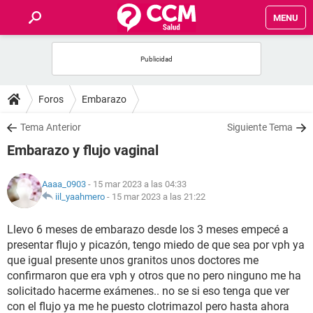
MENU
INICIO
FOROS
Foros
Embarazo
SALUD
Tema Anterior
Siguiente Tema
Embarazo y flujo vaginal
FAMILIA
Aaaa_0903
- 15 mar 2023 a las 04:33
NUTRICIÓN
iil_yaahmero
-
15 mar 2023 a las 21:22
Llevo 6 meses de embarazo desde los 3 meses empecé a
BIENESTAR
presentar flujo y picazón, tengo miedo de que sea por vph ya
que igual presente unos granitos unos doctores me
SEXUALIDAD
confirmaron que era vph y otros que no pero ninguno me ha
solicitado hacerme exámenes.. no se si eso tenga que ver
GLOSARIO
con el flujo ya me he puesto clotrimazol pero hasta ahora