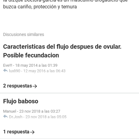
buzca cariño, protección y ternura
Discusiones similares
Caracteristicas del flujo despues de ovular.
Posible fecundacion
Eve!!!
-
18 may 2014 a las 01:39
luxli90
-
12 may 2016 a las 06:43
2 respuestas
Flujo baboso
Manuel
-
23 nov 2018 a las 03:27
Dr.Josh
-
23 nov 2018 a las 05:05
1 respuesta