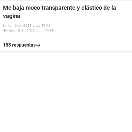
Me baja moco transparente y elástico de la
vagina
fulita
-
5 dic 2011 a las 17:52
Mrz
-
5 dic 2022 a las 00:55
153 respuestas