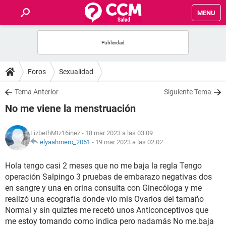
MENU
INICIO
FOROS
Foros
Sexualidad
SALUD
Tema Anterior
Siguiente Tema
No me viene la menstruación
FAMILIA
LizbethMtz16inez
- 18 mar 2023 a las 03:09
NUTRICIÓN
elyaahmero_2051
-
19 mar 2023 a las 02:02
Hola tengo casi 2 meses que no me baja la regla Tengo
BIENESTAR
operación Salpingo 3 pruebas de embarazo negativas dos
en sangre y una en orina consulta con Ginecóloga y me
SEXUALIDAD
realizó una ecografía donde vio mis Ovarios del tamaño
Normal y sin quiztes me recetó unos Anticonceptivos que
GLOSARIO
me estoy tomando como indica pero nadamás No me.baja