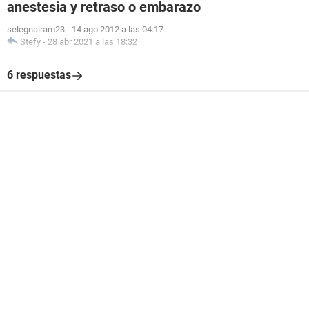
anestesia y retraso o embarazo
selegnairam23
-
14 ago 2012 a las 04:17
Stefy
-
28 abr 2021 a las 18:32
6 respuestas