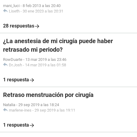
mani_luci
-
8 feb 2013 a las 20:40
Liseth
-
30 ene 2023 a las 20:31
28 respuestas
¿La anestesia de mi cirugía puede haber
retrasado mi periodo?
RowDuarte
-
13 mar 2019 a las 23:46
Dr.Josh
-
14 mar 2019 a las 01:58
1 respuesta
Retraso menstruación por cirugía
Natalia
-
29 sep 2019 a las 18:24
marlene-ines
-
29 sep 2019 a las 19:11
1 respuesta