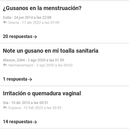
¿Gusanos en la menstruación?
Dalia
-
24 jun 2014 a las 22:08
Grecia
-
17 abr 2022 a las 07:09
20 respuestas
Note un gusano en mi toalla sanitaria
Alisson_3384
-
2 ago 2020 a las 01:59
Hermanamayor
-
2 ago 2020 a las 04:02
1 respuesta
Irritación o quemadura vaginal
Gia
-
10 dic 2010 a las 00:51
Dayana
-
12 feb 2022 a las 03:53
14 respuestas