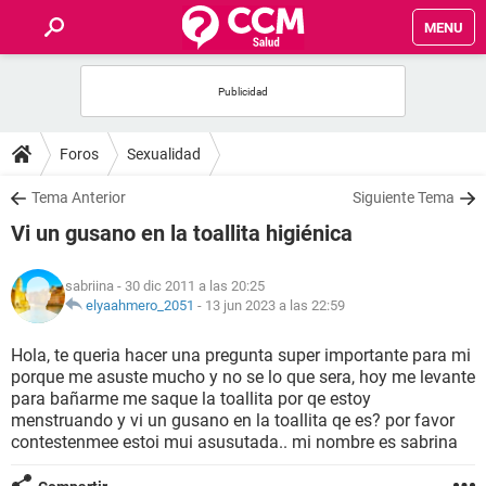
MENU
INICIO
FOROS
Foros
Sexualidad
SALUD
Tema Anterior
Siguiente Tema
Vi un gusano en la toallita higiénica
FAMILIA
sabriina
- 30 dic 2011 a las 20:25
NUTRICIÓN
elyaahmero_2051
-
13 jun 2023 a las 22:59
Hola, te queria hacer una pregunta super importante para mi
BIENESTAR
porque me asuste mucho y no se lo que sera, hoy me levante
para bañarme me saque la toallita por qe estoy
SEXUALIDAD
menstruando y vi un gusano en la toallita qe es? por favor
contestenmee estoi mui asusutada.. mi nombre es sabrina
GLOSARIO