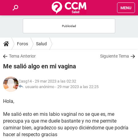
MENU
INICIO
FOROS
Foros
Salud
SALUD
Tema Anterior
Siguiente Tema
Me salió algo en mi vagina
FAMILIA
Casg14
- 29 mar 2023 a las 02:32
NUTRICIÓN
usuario anónimo -
29 mar 2023 a las 22:25
Hola,
BIENESTAR
Me salió esto en mis labio vaginal no se que es, me
SEXUALIDAD
preocupa ya que me duele bastante y no me permite
caminar bien, agradezco su apoyo diciéndome que podría
GLOSARIO
hacer al respecto gracias