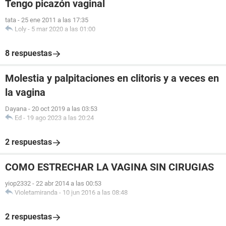
Tengo picazón vaginal
tata
-
25 ene 2011 a las 17:35
Loly
-
5 mar 2020 a las 01:00
8 respuestas
Molestia y palpitaciones en clitoris y a veces en
la vagina
Dayana
-
20 oct 2019 a las 03:53
Ed
-
19 ago 2023 a las 20:24
2 respuestas
COMO ESTRECHAR LA VAGINA SIN CIRUGIAS
yiop2332
-
22 abr 2014 a las 00:53
Violetamiranda
-
10 jun 2016 a las 08:48
2 respuestas