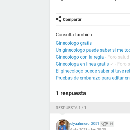
Compartir
Consulta también:
Ginecologo gratis
Un ginecologo puede saber si me to
Ginecologo con la regla
-
Foro salud
Ginecologa en linea gratis
✓
-
Foro 
El ginecologo puede saber si tuve re
Pruebas de embarazo para editar en
1 respuesta
RESPUESTA 1 / 1
elyaahmero_2051
14
6 abr 2023 a las 20:20