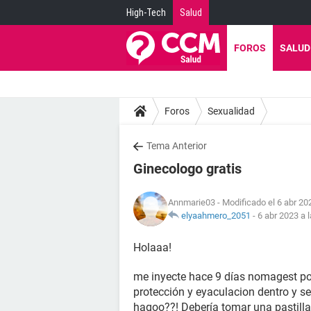
High-Tech
Salud
FOROS
SALUD
Foros
Sexualidad
Tema Anterior
Ginecologo gratis
Annmarie03
- Modificado el 6 abr 20
elyaahmero_2051
-
6 abr 2023 a 
Holaaa!
me inyecte hace 9 días nomagest por 
protección y eyaculacion dentro y se
hagoo??! Debería tomar una pastilla