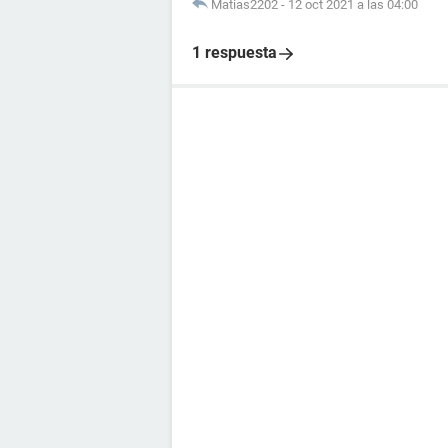
Matias2202
-
12 oct 2021 a las 04:00
1 respuesta