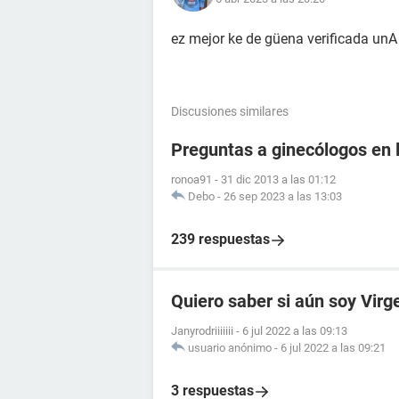
ez mejor ke de güena verificada unA
Discusiones similares
Preguntas a ginecólogos en l
ronoa91
-
31 dic 2013 a las 01:12
Debo
-
26 sep 2023 a las 13:03
239 respuestas
Quiero saber si aún soy Virg
Janyrodriiiiiii
-
6 jul 2022 a las 09:13
usuario anónimo
-
6 jul 2022 a las 09:21
3 respuestas