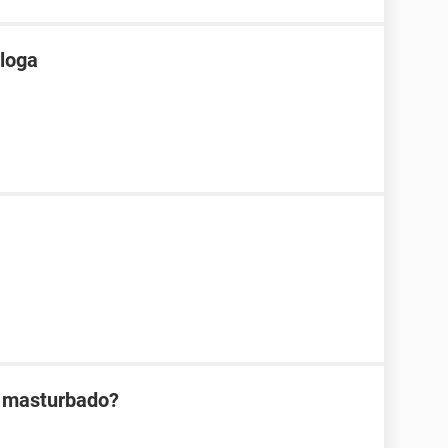
ologa
h masturbado?