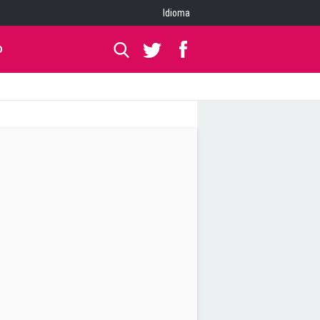
Idioma
O