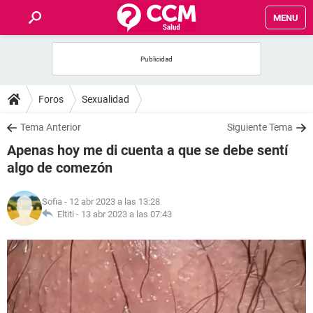
MENU
INICIO
FOROS
Foros
Sexualidad
SALUD
Tema Anterior
Siguiente Tema
Apenas hoy me di cuenta a que se debe sentí
FAMILIA
algo de comezón
NUTRICIÓN
Sofia
- 12 abr 2023 a las 13:28
Eltiti -
13 abr 2023 a las 07:43
BIENESTAR
SEXUALIDAD
GLOSARIO