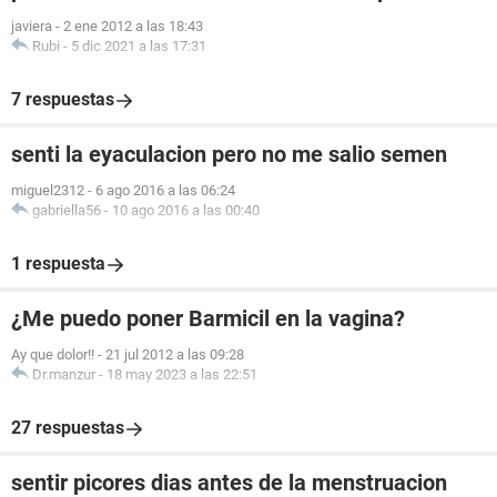
javiera
-
2 ene 2012 a las 18:43
Rubi
-
5 dic 2021 a las 17:31
7 respuestas
senti la eyaculacion pero no me salio semen
miguel2312
-
6 ago 2016 a las 06:24
gabriella56
-
10 ago 2016 a las 00:40
1 respuesta
¿Me puedo poner Barmicil en la vagina?
Ay que dolor!!
-
21 jul 2012 a las 09:28
Dr.manzur
-
18 may 2023 a las 22:51
27 respuestas
sentir picores dias antes de la menstruacion