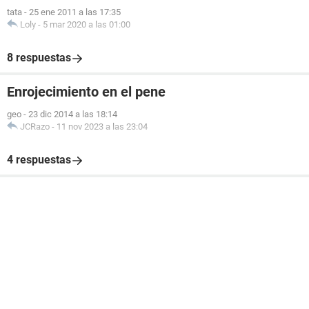
tata
-
25 ene 2011 a las 17:35
Loly
-
5 mar 2020 a las 01:00
8 respuestas
Enrojecimiento en el pene
geo
-
23 dic 2014 a las 18:14
JCRazo
-
11 nov 2023 a las 23:04
4 respuestas