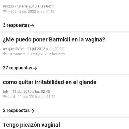
Kryzpo
-
18 ene 2013 a las 04:11
Fede
-
2 dic 2022 a las 04:19
3 respuestas
¿Me puedo poner Barmicil en la vagina?
Ay que dolor!!
-
21 jul 2012 a las 09:28
Dr.manzur
-
18 may 2023 a las 22:51
27 respuestas
como quitar irritabilidad en el glande
telvi
-
11 abr 2016 a las 02:45
telvi
-
11 abr 2016 a las 03:29
2 respuestas
Tengo picazón vaginal