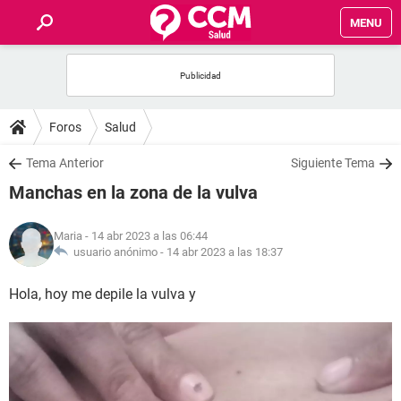
MENU
INICIO
FOROS
Foros
Salud
SALUD
Tema Anterior
Siguiente Tema
Manchas en la zona de la vulva
FAMILIA
Maria
- 14 abr 2023 a las 06:44
NUTRICIÓN
usuario anónimo -
14 abr 2023 a las 18:37
Hola, hoy me depile la vulva y
BIENESTAR
SEXUALIDAD
GLOSARIO