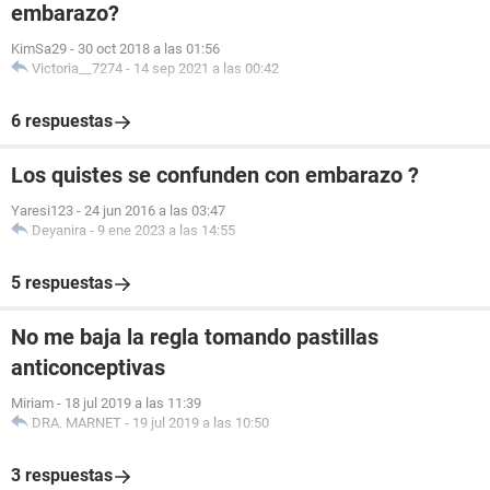
embarazo?
KimSa29
-
30 oct 2018 a las 01:56
Victoria__7274
-
14 sep 2021 a las 00:42
6 respuestas
Los quistes se confunden con embarazo ?
Yaresi123
-
24 jun 2016 a las 03:47
Deyanira
-
9 ene 2023 a las 14:55
5 respuestas
No me baja la regla tomando pastillas
anticonceptivas
Miriam
-
18 jul 2019 a las 11:39
DRA. MARNET
-
19 jul 2019 a las 10:50
3 respuestas