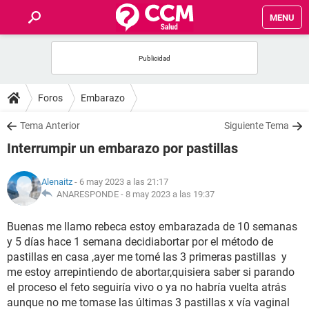
MENU
INICIO
FOROS
Foros
Embarazo
SALUD
Tema Anterior
Siguiente Tema
Interrumpir un embarazo por pastillas
FAMILIA
Alenaitz
- 6 may 2023 a las 21:17
NUTRICIÓN
ANARESPONDE -
8 may 2023 a las 19:37
Buenas me llamo rebeca estoy embarazada de 10 semanas
BIENESTAR
y 5 días hace 1 semana decidiabortar por el método de
pastillas en casa ,ayer me tomé las 3 primeras pastillas y
SEXUALIDAD
me estoy arrepintiendo de abortar,quisiera saber si parando
el proceso el feto seguiría vivo o ya no habría vuelta atrás
GLOSARIO
aunque no me tomase las últimas 3 pastillas x vía vaginal