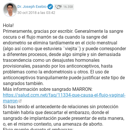
Dr. Joseph Exebio
16.358
30 oct 2018 a las 03:42
Hola!
Primeramente, gracias por escribir. Generalmente la sangre
oscura o el flujo marrón se da cuando la sangre del
endometrio se elimina tardíamente en el ciclo menstrual
(algo así como que estuviera ¨viejita¨) y puede corresponder
a diferentes procesos, desde algo simple y sin demasiada
trascendencia como un desajustes hormonales
provisionales, pasando por los anticonceptivos, hasta
problemas como la endometriosis u otros. El uso de
anticonceptivos tranquilamente puede justificar este tipo de
sangrados también.
Más información sobre sangrado MARRON:
https://salud.ccm.net/faq/11334-que-causa-el-flujo-vaginal-
marron
Si has tenido el antecedente de relaciones sin protección
también habría que descartar el embarazo, donde el
sangrado de implantación puede presentar de esta manera,
o, en el mismo contexto, una amenaza de aborto.
Flujo marrón durante el embarazo: