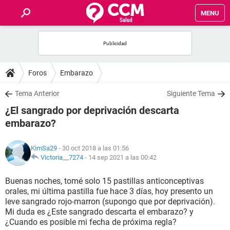
MENU
INICIO
FOROS
Foros
Embarazo
SALUD
Tema Anterior
Siguiente Tema
¿El sangrado por deprivación descarta
FAMILIA
embarazo?
NUTRICIÓN
KimSa29
- 30 oct 2018 a las 01:56
Victoria__7274
-
14 sep 2021 a las 00:42
BIENESTAR
Buenas noches, tomé solo 15 pastillas anticonceptivas
orales, mi última pastilla fue hace 3 días, hoy presento un
SEXUALIDAD
leve sangrado rojo-marron (supongo que por deprivación).
Mi duda es ¿Este sangrado descarta el embarazo? y
¿Cuando es posible mi fecha de próxima regla?
GLOSARIO