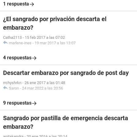
1 respuesta
¿El sangrado por privación descarta el
embarazo?
Catha2113
-
15 feb 2017 a las 07:02
marlene-ines
-
19 mar 2017 a las 13:07
4 respuestas
Descartar embarazo por sangrado de post day
rrchyshrkn
-
26 ene 2017 a las 01:48
Saron
-
24 mar 2022 a las 20:56
9 respuestas
Sangrado por pastilla de emergencia descarta
embarazo?
anitakendra
-
20 ene 2016 a las 20:14