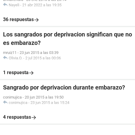
Nayeli
-
21 abr 2022 a las 19:35
36 respuestas
Los sangrados por deprivacion significan que no
es embarazo?
mruiz11
-
23 jun 2015 a las 03:39
Olivia.O.
-
2 jul 2015 a las 00:06
1 respuesta
Sangrado por deprivacion durante embarazo?
conimujica
-
20 jun 2015 a las 19:50
conimujica
-
23 jun 2015 a las 15:24
4 respuestas