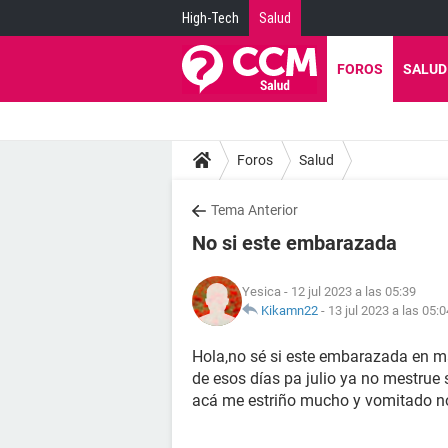
High-Tech
Salud
FOROS
SALUD
Foros
Salud
Tema Anterior
No si este embarazada
Yesica
- 12 jul 2023 a las 05:39
Kikamn22
-
13 jul 2023 a las 05:0
Hola,no sé si este embarazada en ma
de esos días pa julio ya no mestrue 
acá me estriño mucho y vomitado n