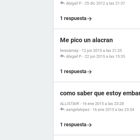
Abigail P.
-
25 dic 2012 a las 21:37
1 respuesta
Me pico un alacran
terezamay
-
12 jun 2015 a las 21:25
Abigail P.
-
22 jun 2015 a las 15:35
1 respuesta
como saber que estoy embara
ALLISTAIR
-
16 ene 2015 a las 23:28
aangelalopez
-
16 ene 2015 a las 23:34
1 respuesta