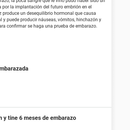
azo, la poca sangre que le vino pudo haber sido un
 por la implantación del futuro embrión en el
vez produce un desequilibrio hormonal que causa
nal y puede producir náuseas, vómitos, hinchazón y
ara confirmar se haga una prueba de embarazo.
 embarazada
an y tine 6 meses de embarazo