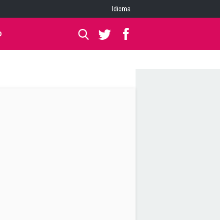
Idioma
O