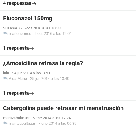
4 respuestas
Fluconazol 150mg
Susana67
-
5 oct 2016 a las 10:33
marlene-ines
-
5 oct 2016 a las 12:04
1 respuesta
¿Amoxicilina retrasa la regla?
lulu
-
24 jun 2014 a las 16:30
Aída María
-
25 jun 2014 a las 13:40
1 respuesta
Cabergolina puede retrasar mi menstruación
maritzabaltazar
-
5 ene 2014 a las 17:24
maritzabaltazar
-
7 ene 2014 a las 00:39