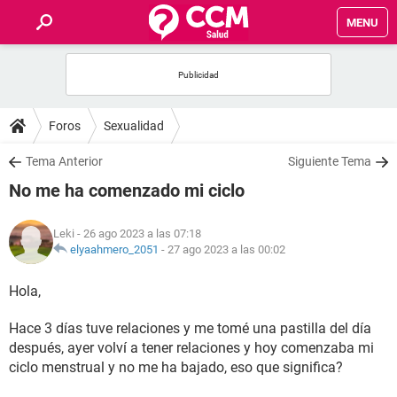
MENU
INICIO
FOROS
Foros
Sexualidad
SALUD
Tema Anterior
Siguiente Tema
No me ha comenzado mi ciclo
FAMILIA
Leki
- 26 ago 2023 a las 07:18
NUTRICIÓN
elyaahmero_2051
-
27 ago 2023 a las 00:02
Hola,
BIENESTAR
Hace 3 días tuve relaciones y me tomé una pastilla del día
SEXUALIDAD
después, ayer volví a tener relaciones y hoy comenzaba mi
ciclo menstrual y no me ha bajado, eso que significa?
GLOSARIO