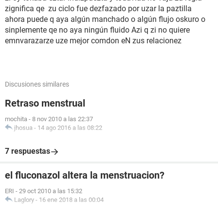
zignifica qe zu ciclo fue dezfazado por uzar la paztilla
ahora puede q aya algún manchado o algún flujo oskuro o
sinplemente qe no aya ningún fluido Azi q zi no quiere
emnvarazarze uze mejor comdon eN zus relacionez
Discusiones similares
Retraso menstrual
mochita
-
8 nov 2010 a las 22:37
jhosua
-
14 ago 2016 a las 08:22
7 respuestas
el fluconazol altera la menstruacion?
ERI
-
29 oct 2010 a las 15:32
Laglory
-
16 ene 2018 a las 00:04